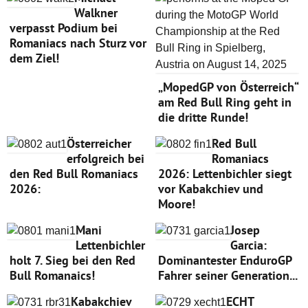
Walkner
verpasst Podium bei
Romaniacs nach Sturz vor
dem Ziel!
„MopedGP von Österreich“
am Red Bull Ring geht in
die dritte Runde!
Österreicher
Red Bull
erfolgreich bei
Romaniacs
den Red Bull Romaniacs
2026: Lettenbichler siegt
2026:
vor Kabakchiev und
Moore!
Mani
Josep
Lettenbichler
Garcia:
holt 7. Sieg bei den Red
Dominantester EnduroGP
Bull Romanaics!
Fahrer seiner Generation...
Kabakchiev
ECHT