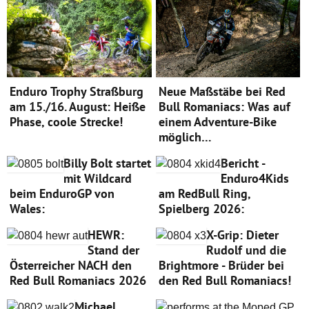
Enduro Trophy Straßburg
Neue Maßstäbe bei Red
am 15./16. August: Heiße
Bull Romaniacs: Was auf
Phase, coole Strecke!
einem Adventure-Bike
möglich…
Billy Bolt startet
Bericht -
mit Wildcard
Enduro4Kids
beim EnduroGP von
am RedBull Ring,
Wales:
Spielberg 2026:
HEWR:
X-Grip: Dieter
Stand der
Rudolf und die
Österreicher NACH den
Brightmore - Brüder bei
Red Bull Romaniacs 2026
den Red Bull Romaniacs!
Michael