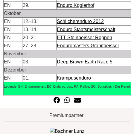
EN
29.
Enduro Koglerhof
Oktober
EN
12.-13.
Schilcherenduro 2012
EN
13.-14.
Enduro Staatsmeisterschaft
EN
20.-21.
ETT-Steinbeisser Roppen
EN
27.-28.
Enduromasters-Granitbeisser
November
EN
03.
Deep Brown Earth Race 5
Dezember
EN
01.
Krampusenduro
Legende: EN: Endurorennen, EC: Endurocross, RA: Rallye, SO: Sonstiges -
Der Rennkalen
Premiumpartner: