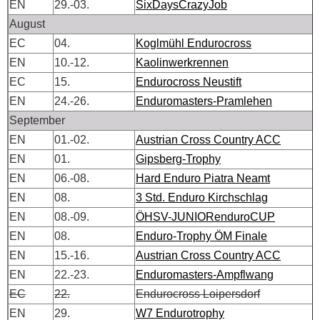
EN
29.-03.
SixDaysCrazyJob
August
EC
04.
Koglmühl Endurocross
EN
10.-12.
Kaolinwerkrennen
EC
15.
Endurocross Neustift
EN
24.-26.
Enduromasters-Pramlehen
September
EN
01.-02.
Austrian Cross Country ACC
EN
01.
Gipsberg-Trophy
EN
06.-08.
Hard Enduro Piatra Neamt
EN
08.
3 Std. Enduro Kirchschlag
EN
08.-09.
ÖHSV-JUNIORenduroCUP
EN
08.
Enduro-Trophy ÖM Finale
EN
15.-16.
Austrian Cross Country ACC
EN
22.-23.
Enduromasters-Ampflwang
EC
22.
Endurocross Loipersdorf
EN
29.
W7 Endurotrophy