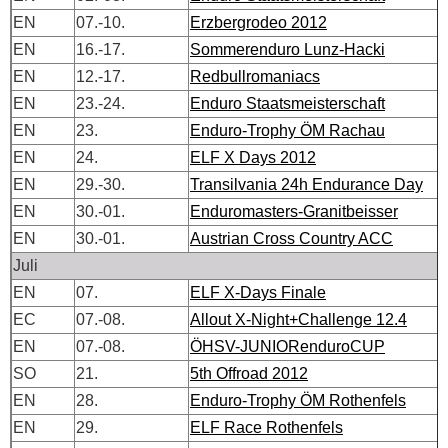
EN
07.-10.
Erzbergrodeo 2012
EN
16.-17.
Sommerenduro Lunz-Hacki
EN
12.-17.
Redbullromaniacs
EN
23.-24.
Enduro Staatsmeisterschaft
EN
23.
Enduro-Trophy ÖM Rachau
EN
24.
ELF X Days 2012
EN
29.-30.
Transilvania 24h Endurance Day
EN
30.-01.
Enduromasters-Granitbeisser
EN
30.-01.
Austrian Cross Country ACC
Juli
EN
07.
ELF X-Days Finale
EC
07.-08.
Allout X-Night+Challenge 12.4
EN
07.-08.
ÖHSV-JUNIORenduroCUP
SO
21.
5th Offroad 2012
EN
28.
Enduro-Trophy ÖM Rothenfels
EN
29.
ELF Race Rothenfels