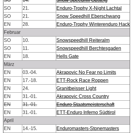
SO
14.
Snow Speedhill Obsteig
SO
21.
Enduro-Trophy X-Night Lachtal
SO
21.
Snow Speedhill Eberschwang
EN
28.
Enduro-Trophy Winterenduro Hacki
Februar
SO
10.
Snowspeedhill Reiteralm
SO
11.
Snowspeedhill Berchtesgaden
EN
18.
Hells Gate
März
EN
03.-04.
Akrapovic No Fear no Limits
EN
17.-18.
ETT-Rock Race Roppen
EN
24.
Granitbeisser Light
EN
31.-01.
Akrapovic Cross Country
EN
31.-01.
Enduro Staatsmeisterschaft
EN
31.-01.
ETT-Enduro Inferno Südtirol
April
EN
14.-15.
Enduromasters-Stonemasters