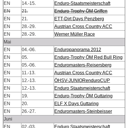
EN
14.-15.
Enduro-Staatsmeisterschaft
EN
21.
Enduro-Trophy ÖM Griffen
EN
21.
ETT-Dirt Days Penzberg
EN
28.-29.
Austrian Cross Country ACC
EN
28.-29.
Werner Müller Race
Mai
EN
04.-06.
Enduropanorama 2012
EN
05.
Enduro-Trophy ÖM Red Bull Ring
EN
05.-06.
Enduromasters-Reisersberg
EN
11.-13.
Austrian Cross Country ACC
EN
12.-13.
ÖHSV-JUNIORenduroCUP
EN
12.-13.
Enduro Staatsmeisterschaft
EN
19.
Enduro-Trophy ÖM Guttaring
EN
20.
ELF X Days Guttaring
EN
26.-27.
Enduromasters-Steinbeisser
Juni
EN
02.-03.
Enduro Staatsmeisterschaft