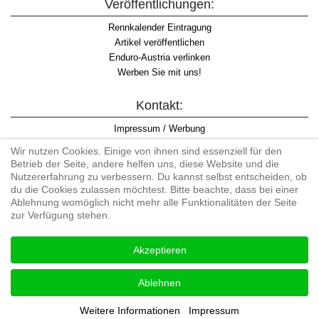
Veröffentlichungen:
Rennkalender Eintragung
Artikel veröffentlichen
Enduro-Austria verlinken
Werben Sie mit uns!
Kontakt:
Impressum / Werbung
Datenschutzinformation
Wir nutzen Cookies. Einige von ihnen sind essenziell für den
Informationspflicht WKO
Betrieb der Seite, andere helfen uns, diese Website und die
AGB
Nutzererfahrung zu verbessern. Du kannst selbst entscheiden, ob
du die Cookies zulassen möchtest. Bitte beachte, dass bei einer
Ablehnung womöglich nicht mehr alle Funktionalitäten der Seite
zur Verfügung stehen.
Begriff "Enduro" auf Wikipedia
Akzeptieren
#enduroaustria, #wirlebenenduro #enduroaustriaracingteam
Enduro-Austria, Enduro, Endurosport, Endurocross, Endurotraining,
Ablehnen
Endurotouren, Endurorennen, Hardenduro, Extreme Enduro
Weitere Informationen
Impressum