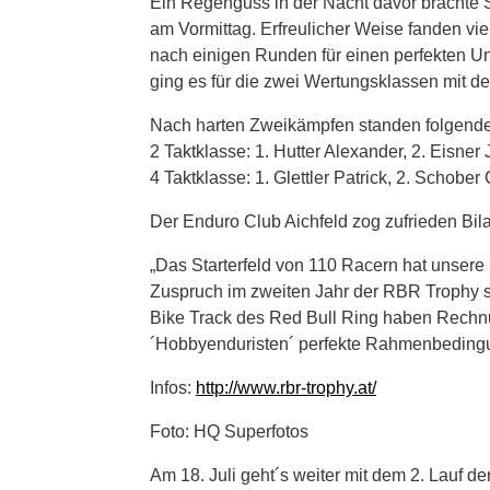
Ein Regenguss in der Nacht davor brachte S
am Vormittag. Erfreulicher Weise fanden v
nach einigen Runden für einen perfekten U
ging es für die zwei Wertungsklassen mit d
Nach harten Zweikämpfen standen folgende 
2 Taktklasse: 1. Hutter Alexander, 2. Eisner
4 Taktklasse: 1. Glettler Patrick, 2. Schober 
Der Enduro Club Aichfeld zog zufrieden Bil
„Das Starterfeld von 110 Racern hat unsere
Zuspruch im zweiten Jahr der RBR Trophy 
Bike Track des Red Bull Ring haben Rechn
´Hobbyenduristen´ perfekte Rahmenbeding
Infos:
http://www.rbr-trophy.at/
Foto: HQ Superfotos
Am 18. Juli geht´s weiter mit dem 2. Lauf d