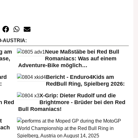
-AUSTRIA:
rg am
Neue Maßstäbe bei Red Bull
ase,
Romaniacs: Was auf einem
Adventure-Bike möglich…
ard
Bericht - Enduro4Kids am
:
RedBull Ring, Spielberg 2026:
X-Grip: Dieter Rudolf und die
n Red
Brightmore - Brüder bei den Red
Bull Romaniacs!
t
nach