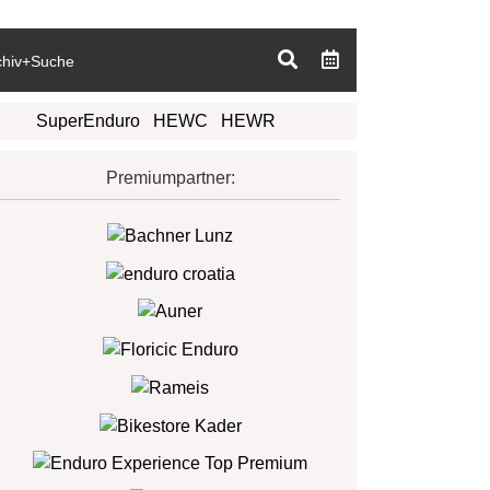
chiv+Suche
SuperEnduro
HEWC
HEWR
Premiumpartner: