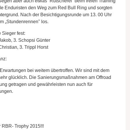
egen aber auch etwas ´Rutscherei´ beim freien Training
iele Enduristen den Weg zum Red Bull Ring und sorgten
ntergrund. Nach der Besichtigungsrunde um 13. 00 Uhr
em „Stundenrennen" los.
Sieger fest:
 Jakob, 3. Schopsi Günter
Christian, 3. Trippl Horst
anz:
 Erwartungen bei weitem übertroffen. Wir sind mit dem
sehr glücklich. Die Sanierungsmaßnahmen am Offroad
ung getragen und gewährleisten nun auch für
ungen.
er RBR- Trophy 2015!!!