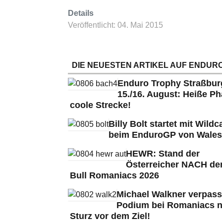
Details
Veröffentlicht: 04. Mai 2015
DIE NEUESTEN ARTIKEL AUF ENDURO
Enduro Trophy Straßbu
15./16. August: Heiße Ph
coole Strecke!
Billy Bolt startet mit Wildc
beim EnduroGP von Wales
HEWR: Stand der
Österreicher NACH de
Bull Romaniacs 2026
Michael Walkner verpass
Podium bei Romaniacs 
Sturz vor dem Ziel!