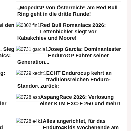
„MopedGP von Österreich“ am Red Bull
Ring geht in die dritte Runde!
ei den
Red Bull Romaniacs 2026:
:
Lettenbichler siegt vor
Kabakchiev und Moore!
. Sieg
Josep Garcia: Dominantester
aics!
EnduroGP Fahrer seiner
Generation...
g:
ECHT Endurocup kehrt an
traditionsreichen Enduro-
Standort zurück:
AspangRace 2026: Verlosung
ler
einer KTM EXC-F 250 und mehr!
Alles angerichtet, für das
ld
Enduro4Kids Wochenende am