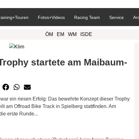
raining+Touren
Fotos+Videos
Racing Team
Service
Ar
ÖM
EM
WM
ISDE
 Trophy startete am Maibaum-
war ein riesen Erfolg: Das bewehrte Konzept dieser Trophy
eilt am Offroad Bike Track in Spielberg stattfinden. Am
die erste Runde...