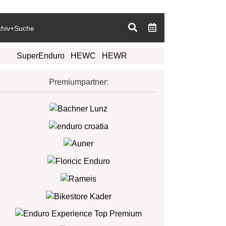
chiv+Suche
SuperEnduro
HEWC
HEWR
Premiumpartner: