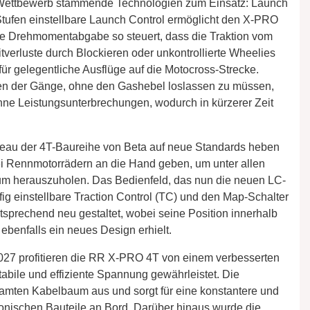
Wettbewerb stammende Technologien zum Einsatz: Launch
 Stufen einstellbare Launch Control ermöglicht den X-PRO
die Drehmomentabgabe so steuert, dass die Traktion vom
tverluste durch Blockieren oder unkontrollierte Wheelies
ür gelegentliche Ausflüge auf die Motocross-Strecke.
ten der Gänge, ohne den Gashebel loslassen zu müssen,
hne Leistungsunterbrechungen, wodurch in kürzerer Zeit
veau der 4T-Baureihe von Beta auf neue Standards heben
i Rennmotorrädern an die Hand geben, um unter allen
 herauszuholen. Das Bedienfeld, das nun die neuen LC-
ig einstellbare Traction Control (TC) und den Map-Schalter
tsprechend neu gestaltet, wobei seine Position innerhalb
ebenfalls ein neues Design erhielt.
2027 profitieren die RR X-PRO 4T von einem verbesserten
abile und effiziente Spannung gewährleistet. Die
esamten Kabelbaum aus und sorgt für eine konstantere und
ronischen Bauteile an Bord. Darüber hinaus wurde die