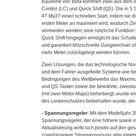
Baureihe von Beta kommen zwei aus dem 
Control (LC) und Quick Shift (QS). Die in 5
4T My27 einen schnellen Start, indem sie 
ersten Meter an maximiert wird, wodurch Zei
vermieden werden; eine nützliche Funktion f
Quick Shift hingegen ermöglicht das Schal
und garantiert blitzschnelle Gangwechsel o
mehr Meter zurückgelegt werden können.
Zwei Lösungen, die das technologische Ni
und dem Fahrer ausgefeilte Systeme wie be
Bedingungen des Wettbewerbs das Maximum
und QS-Tasten sowie die bewährte, zweistuf
(mit zwei Motor-Maps) beherbergt, wurde en
des Lenkerschutzes beibehalten wurde, der 
- Spannungsregeler
: Mit dem Modelljahr 
Spannungsregeler, der eine höhere sowie st
Aktualisierung wirkt sich positiv auf den g
zuverlässigere Stromversorgung aller elekt