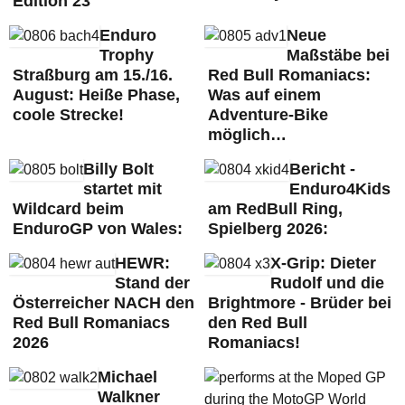
Edition 23
Enduro
Neue
Trophy
Maßstäbe bei
Straßburg am 15./16.
Red Bull Romaniacs:
August: Heiße Phase,
Was auf einem
coole Strecke!
Adventure-Bike
möglich…
Billy Bolt
Bericht -
startet mit
Enduro4Kids
Wildcard beim
am RedBull Ring,
EnduroGP von Wales:
Spielberg 2026:
HEWR:
X-Grip: Dieter
Stand der
Rudolf und die
Österreicher NACH den
Brightmore - Brüder bei
Red Bull Romaniacs
den Red Bull
2026
Romaniacs!
Michael
Walkner