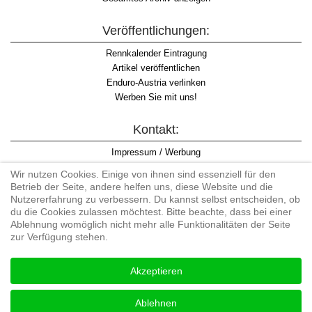
Veröffentlichungen:
Rennkalender Eintragung
Artikel veröffentlichen
Enduro-Austria verlinken
Werben Sie mit uns!
Kontakt:
Impressum / Werbung
Datenschutzinformation
Wir nutzen Cookies. Einige von ihnen sind essenziell für den
Informationspflicht WKO
Betrieb der Seite, andere helfen uns, diese Website und die
AGB
Nutzererfahrung zu verbessern. Du kannst selbst entscheiden, ob
du die Cookies zulassen möchtest. Bitte beachte, dass bei einer
Ablehnung womöglich nicht mehr alle Funktionalitäten der Seite
zur Verfügung stehen.
Begriff "Enduro" auf Wikipedia
Akzeptieren
#enduroaustria, #wirlebenenduro #enduroaustriaracingteam
Enduro-Austria, Enduro, Endurosport, Endurocross, Endurotraining,
Ablehnen
Endurotouren, Endurorennen, Hardenduro, Extreme Enduro