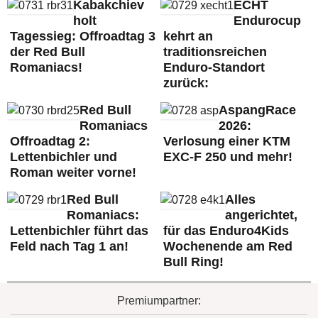
Kabakchiev
ECHT
holt
Endurocup
Tagessieg: Offroadtag 3
kehrt an
der Red Bull
traditionsreichen
Romaniacs!
Enduro-Standort
zurück:
Red Bull
AspangRace
Romaniacs
2026:
Offroadtag 2:
Verlosung einer KTM
Lettenbichler und
EXC-F 250 und mehr!
Roman weiter vorne!
Red Bull
Alles
Romaniacs:
angerichtet,
Lettenbichler führt das
für das Enduro4Kids
Feld nach Tag 1 an!
Wochenende am Red
Bull Ring!
Premiumpartner: