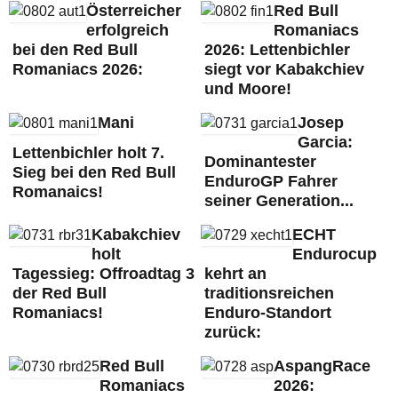
Österreicher
Red Bull
erfolgreich
Romaniacs
bei den Red Bull
2026: Lettenbichler
Romaniacs 2026:
siegt vor Kabakchiev
und Moore!
Mani
Josep
Garcia:
Lettenbichler holt 7.
Dominantester
Sieg bei den Red Bull
EnduroGP Fahrer
Romanaics!
seiner Generation...
Kabakchiev
ECHT
holt
Endurocup
Tagessieg: Offroadtag 3
kehrt an
der Red Bull
traditionsreichen
Romaniacs!
Enduro-Standort
zurück:
Red Bull
AspangRace
Romaniacs
2026: