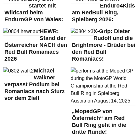
startet mit
Enduro4Kids
Wildcard beim
am RedBull Ring,
EnduroGP von Wales:
Spielberg 2026:
HEWR:
X-Grip: Dieter
Stand der
Rudolf und die
Österreicher NACH den
Brightmore - Brüder bei
Red Bull Romaniacs
den Red Bull
2026
Romaniacs!
Michael
Walkner
verpasst Podium bei
Romaniacs nach Sturz
vor dem Ziel!
„MopedGP von
Österreich“ am Red
Bull Ring geht in die
dritte Runde!