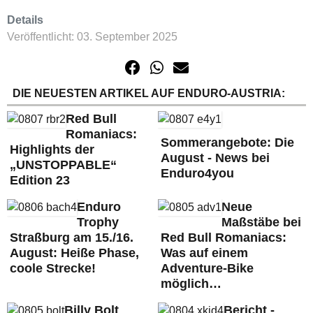
Details
Veröffentlicht: 03. September 2025
DIE NEUESTEN ARTIKEL AUF ENDURO-AUSTRIA:
Red Bull
Romaniacs:
Sommerangebote: Die
Highlights der
August - News bei
„UNSTOPPABLE“
Enduro4you
Edition 23
Enduro
Neue
Trophy
Maßstäbe bei
Straßburg am 15./16.
Red Bull Romaniacs:
August: Heiße Phase,
Was auf einem
coole Strecke!
Adventure-Bike
möglich…
Billy Bolt
Bericht -