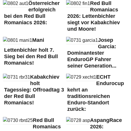
Österreicher
Red Bull
erfolgreich
Romaniacs
bei den Red Bull
2026: Lettenbichler
Romaniacs 2026:
siegt vor Kabakchiev
und Moore!
Mani
Josep
Garcia:
Lettenbichler holt 7.
Dominantester
Sieg bei den Red Bull
EnduroGP Fahrer
Romanaics!
seiner Generation...
Kabakchiev
ECHT
holt
Endurocup
Tagessieg: Offroadtag 3
kehrt an
der Red Bull
traditionsreichen
Romaniacs!
Enduro-Standort
zurück:
Red Bull
AspangRace
Romaniacs
2026: