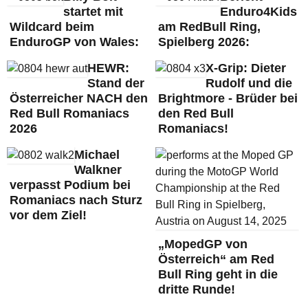
startet mit
Enduro4Kids
Wildcard beim
am RedBull Ring,
EnduroGP von Wales:
Spielberg 2026:
HEWR:
X-Grip: Dieter
Stand der
Rudolf und die
Österreicher NACH den
Brightmore - Brüder bei
Red Bull Romaniacs
den Red Bull
2026
Romaniacs!
Michael
Walkner
verpasst Podium bei
Romaniacs nach Sturz
vor dem Ziel!
„MopedGP von
Österreich“ am Red
Bull Ring geht in die
dritte Runde!