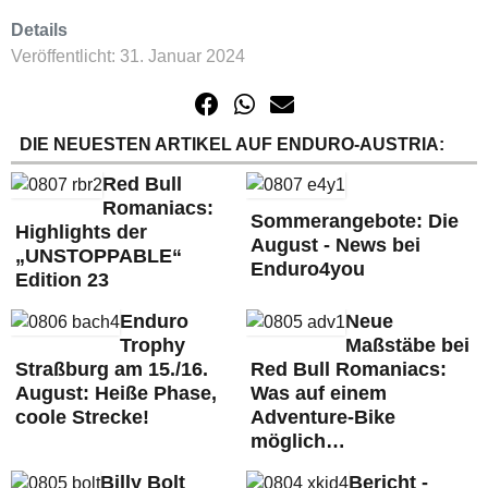
Details
Veröffentlicht: 31. Januar 2024
DIE NEUESTEN ARTIKEL AUF ENDURO-AUSTRIA:
Red Bull
Romaniacs:
Sommerangebote: Die
Highlights der
August - News bei
„UNSTOPPABLE“
Enduro4you
Edition 23
Enduro
Neue
Trophy
Maßstäbe bei
Straßburg am 15./16.
Red Bull Romaniacs:
August: Heiße Phase,
Was auf einem
coole Strecke!
Adventure-Bike
möglich…
Billy Bolt
Bericht -