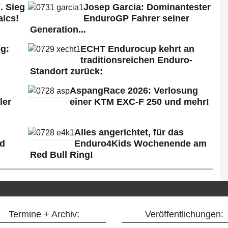
. Sieg
Josep Garcia: Dominantester
aics!
EnduroGP Fahrer seiner
Generation...
g:
ECHT Endurocup kehrt an
traditionsreichen Enduro-
Standort zurück:
AspangRace 2026: Verlosung
ler
einer KTM EXC-F 250 und mehr!
Alles angerichtet, für das
ld
Enduro4Kids Wochenende am
Red Bull Ring!
Termine + Archiv:
Veröffentlichungen: