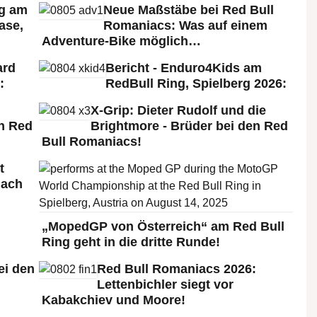
rg am
Neue Maßstäbe bei Red Bull
ase,
Romaniacs: Was auf einem
Adventure-Bike möglich…
ard
Bericht - Enduro4Kids am
:
RedBull Ring, Spielberg 2026:
X-Grip: Dieter Rudolf und die
n Red
Brightmore - Brüder bei den Red
Bull Romaniacs!
t
nach
„MopedGP von Österreich“ am Red Bull
Ring geht in die dritte Runde!
ei den
Red Bull Romaniacs 2026:
:
Lettenbichler siegt vor
Kabakchiev und Moore!