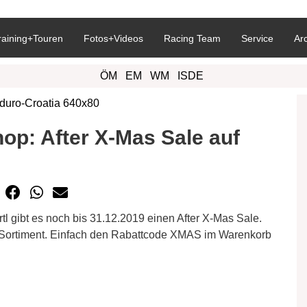
raining+Touren
Fotos+Videos
Racing Team
Service
Ar
ÖM
EM
WM
ISDE
op: After X-Mas Sale auf
l gibt es noch bis 31.12.2019 einen After X-Mas Sale.
Sortiment. Einfach den Rabattcode XMAS im Warenkorb