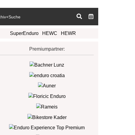
chiv+Suche
SuperEnduro
HEWC
HEWR
Premiumpartner: