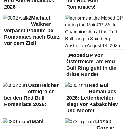
Red Bull Romaniacs
den Red Bull
2026
Romaniacs!
Michael
Walkner
verpasst Podium bei
Romaniacs nach Sturz
vor dem Ziel!
„MopedGP von
Österreich“ am Red
Bull Ring geht in die
dritte Runde!
Österreicher
Red Bull
erfolgreich
Romaniacs
bei den Red Bull
2026: Lettenbichler
Romaniacs 2026:
siegt vor Kabakchiev
und Moore!
Mani
Josep
Garcia: