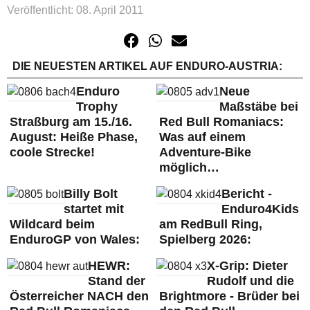
Veröffentlicht: 08. April 2011
DIE NEUESTEN ARTIKEL AUF ENDURO-AUSTRIA:
Enduro
Neue
Trophy
Maßstäbe bei
Straßburg am 15./16.
Red Bull Romaniacs:
August: Heiße Phase,
Was auf einem
coole Strecke!
Adventure-Bike
möglich…
Billy Bolt
Bericht -
startet mit
Enduro4Kids
Wildcard beim
am RedBull Ring,
EnduroGP von Wales:
Spielberg 2026:
HEWR:
X-Grip: Dieter
Stand der
Rudolf und die
Österreicher NACH den
Brightmore - Brüder bei