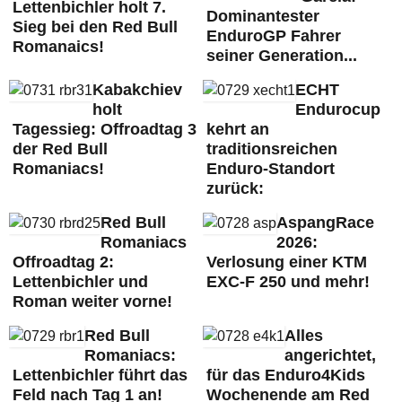
Lettenbichler holt 7.
Dominantester
Sieg bei den Red Bull
EnduroGP Fahrer
Romanaics!
seiner Generation...
Kabakchiev
ECHT
holt
Endurocup
Tagessieg: Offroadtag 3
kehrt an
der Red Bull
traditionsreichen
Romaniacs!
Enduro-Standort
zurück:
Red Bull
AspangRace
Romaniacs
2026:
Offroadtag 2:
Verlosung einer KTM
Lettenbichler und
EXC-F 250 und mehr!
Roman weiter vorne!
Red Bull
Alles
Romaniacs:
angerichtet,
Lettenbichler führt das
für das Enduro4Kids
Feld nach Tag 1 an!
Wochenende am Red