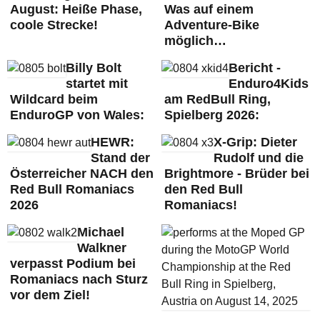
August: Heiße Phase,
Was auf einem
coole Strecke!
Adventure-Bike
möglich…
Billy Bolt
Bericht -
startet mit
Enduro4Kids
Wildcard beim
am RedBull Ring,
EnduroGP von Wales:
Spielberg 2026:
HEWR:
X-Grip: Dieter
Stand der
Rudolf und die
Österreicher NACH den
Brightmore - Brüder bei
Red Bull Romaniacs
den Red Bull
2026
Romaniacs!
Michael
Walkner
verpasst Podium bei
Romaniacs nach Sturz
vor dem Ziel!