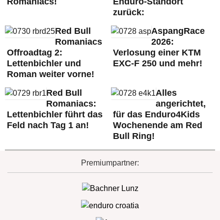
Romaniacs!
Enduro-Standort
zurück:
Red Bull
AspangRace
Romaniacs
2026:
Offroadtag 2:
Verlosung einer KTM
Lettenbichler und
EXC-F 250 und mehr!
Roman weiter vorne!
Red Bull
Alles
Romaniacs:
angerichtet,
Lettenbichler führt das
für das Enduro4Kids
Feld nach Tag 1 an!
Wochenende am Red
Bull Ring!
Premiumpartner: