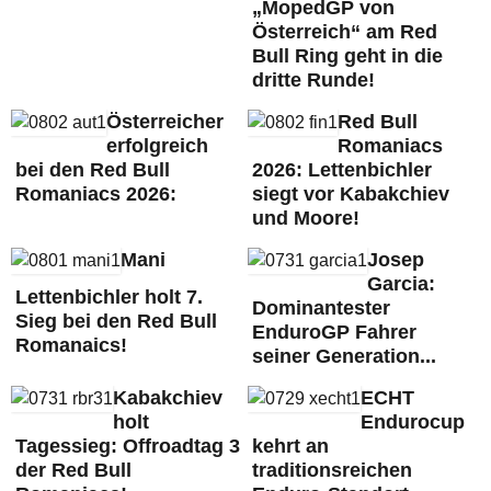
„MopedGP von
Österreich“ am Red
Bull Ring geht in die
dritte Runde!
Österreicher
Red Bull
erfolgreich
Romaniacs
bei den Red Bull
2026: Lettenbichler
Romaniacs 2026:
siegt vor Kabakchiev
und Moore!
Mani
Josep
Garcia:
Lettenbichler holt 7.
Dominantester
Sieg bei den Red Bull
EnduroGP Fahrer
Romanaics!
seiner Generation...
Kabakchiev
ECHT
holt
Endurocup
Tagessieg: Offroadtag 3
kehrt an
der Red Bull
traditionsreichen