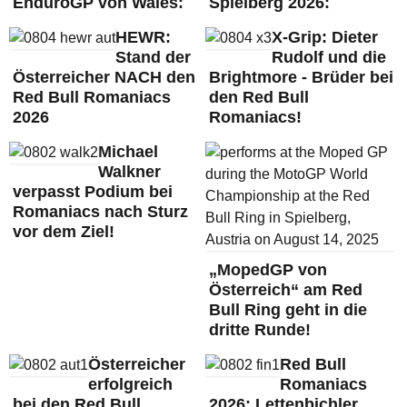
EnduroGP von Wales:
Spielberg 2026:
HEWR:
X-Grip: Dieter
Stand der
Rudolf und die
Österreicher NACH den
Brightmore - Brüder bei
Red Bull Romaniacs
den Red Bull
2026
Romaniacs!
Michael
Walkner
verpasst Podium bei
Romaniacs nach Sturz
vor dem Ziel!
„MopedGP von
Österreich“ am Red
Bull Ring geht in die
dritte Runde!
Österreicher
Red Bull
erfolgreich
Romaniacs
bei den Red Bull
2026: Lettenbichler