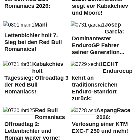
Romaniacs 2026:
siegt vor Kabakchiev
und Moore!
Mani
Josep
Garcia:
Lettenbichler holt 7.
Dominantester
Sieg bei den Red Bull
EnduroGP Fahrer
Romanaics!
seiner Generation...
Kabakchiev
ECHT
holt
Endurocup
Tagessieg: Offroadtag 3
kehrt an
der Red Bull
traditionsreichen
Romaniacs!
Enduro-Standort
zurück:
Red Bull
AspangRace
Romaniacs
2026:
Offroadtag 2:
Verlosung einer KTM
Lettenbichler und
EXC-F 250 und mehr!
Roman weiter vorne!