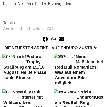
Titelfoto: Niki Peer, Folder: Erzbergrodeo
Details
Veröffentlicht: 31. Oktober 2017
DIE NEUESTEN ARTIKEL AUF ENDURO-AUSTRIA:
Enduro
Neue
Trophy
Maßstäbe bei
Straßburg am 15./16.
Red Bull Romaniacs:
August: Heiße Phase,
Was auf einem
coole Strecke!
Adventure-Bike
möglich…
Billy Bolt
Bericht -
startet mit
Enduro4Kids
Wildcard beim
am RedBull Ring,