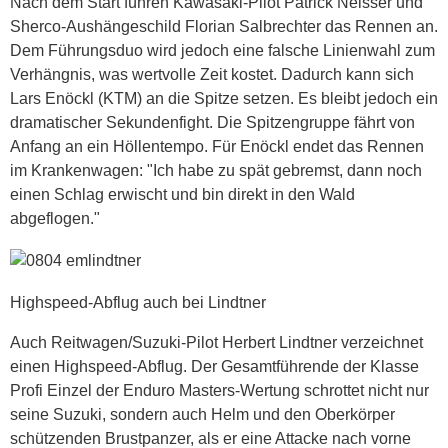
Nach dem Start führen Kawasaki-Pilot Patrick Neisser und
Sherco-Aushängeschild Florian Salbrechter das Rennen an.
Dem Führungsduo wird jedoch eine falsche Linienwahl zum
Verhängnis, was wertvolle Zeit kostet. Dadurch kann sich
Lars Enöckl (KTM) an die Spitze setzen. Es bleibt jedoch ein
dramatischer Sekundenfight. Die Spitzengruppe fährt von
Anfang an ein Höllentempo. Für Enöckl endet das Rennen
im Krankenwagen: "Ich habe zu spät gebremst, dann noch
einen Schlag erwischt und bin direkt in den Wald
abgeflogen."
Highspeed-Abflug auch bei Lindtner
Auch Reitwagen/Suzuki-Pilot Herbert Lindtner verzeichnet
einen Highspeed-Abflug. Der Gesamtführende der Klasse
Profi Einzel der Enduro Masters-Wertung schrottet nicht nur
seine Suzuki, sondern auch Helm und den Oberkörper
schützenden Brustpanzer, als er eine Attacke nach vorne