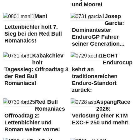
und Moore!
Mani
Josep
Garcia:
Lettenbichler holt 7.
Dominantester
Sieg bei den Red Bull
EnduroGP Fahrer
Romanaics!
seiner Generation...
Kabakchiev
ECHT
holt
Endurocup
Tagessieg: Offroadtag 3
kehrt an
der Red Bull
traditionsreichen
Romaniacs!
Enduro-Standort
zurück:
Red Bull
AspangRace
Romaniacs
2026:
Offroadtag 2:
Verlosung einer KTM
Lettenbichler und
EXC-F 250 und mehr!
Roman weiter vorne!