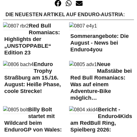
DIE NEUESTEN ARTIKEL AUF ENDURO-AUSTRIA:
Red Bull
Romaniacs:
Sommerangebote: Die
Highlights der
August - News bei
„UNSTOPPABLE“
Enduro4you
Edition 23
Enduro
Neue
Trophy
Maßstäbe bei
Straßburg am 15./16.
Red Bull Romaniacs:
August: Heiße Phase,
Was auf einem
coole Strecke!
Adventure-Bike
möglich…
Billy Bolt
Bericht -
startet mit
Enduro4Kids
Wildcard beim
am RedBull Ring,
EnduroGP von Wales:
Spielberg 2026: