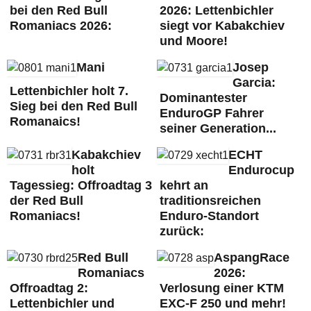
bei den Red Bull
2026: Lettenbichler
Romaniacs 2026:
siegt vor Kabakchiev
und Moore!
Mani
Josep
Garcia:
Lettenbichler holt 7.
Dominantester
Sieg bei den Red Bull
EnduroGP Fahrer
Romanaics!
seiner Generation...
Kabakchiev
ECHT
holt
Endurocup
Tagessieg: Offroadtag 3
kehrt an
der Red Bull
traditionsreichen
Romaniacs!
Enduro-Standort
zurück:
Red Bull
AspangRace
Romaniacs
2026:
Offroadtag 2:
Verlosung einer KTM
Lettenbichler und
EXC-F 250 und mehr!