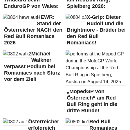
EnduroGP von Wales:
Spielberg 2026:
HEWR:
X-Grip: Dieter
Stand der
Rudolf und die
Österreicher NACH den
Brightmore - Brüder bei
Red Bull Romaniacs
den Red Bull
2026
Romaniacs!
Michael
Walkner
verpasst Podium bei
Romaniacs nach Sturz
vor dem Ziel!
„MopedGP von
Österreich“ am Red
Bull Ring geht in die
dritte Runde!
Österreicher
Red Bull
erfolgreich
Romaniacs