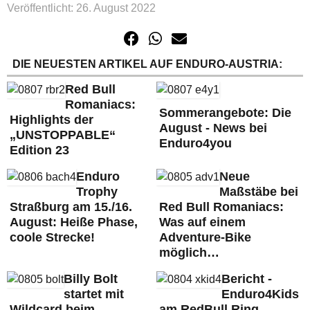
Veröffentlicht: 26. August 2022
DIE NEUESTEN ARTIKEL AUF ENDURO-AUSTRIA:
Red Bull
Romaniacs:
Sommerangebote: Die
Highlights der
August - News bei
„UNSTOPPABLE“
Enduro4you
Edition 23
Enduro
Neue
Trophy
Maßstäbe bei
Straßburg am 15./16.
Red Bull Romaniacs:
August: Heiße Phase,
Was auf einem
coole Strecke!
Adventure-Bike
möglich…
Billy Bolt
Bericht -
startet mit
Enduro4Kids
Wildcard beim
am RedBull Ring,