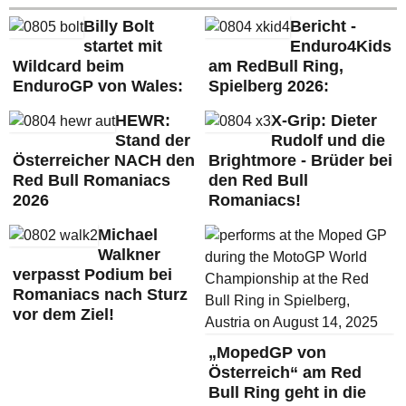
Billy Bolt
Bericht -
startet mit
Enduro4Kids
Wildcard beim
am RedBull Ring,
EnduroGP von Wales:
Spielberg 2026:
HEWR:
X-Grip: Dieter
Stand der
Rudolf und die
Österreicher NACH den
Brightmore - Brüder bei
Red Bull Romaniacs
den Red Bull
2026
Romaniacs!
Michael
Walkner
verpasst Podium bei
Romaniacs nach Sturz
vor dem Ziel!
„MopedGP von
Österreich“ am Red
Bull Ring geht in die