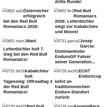
dritte Runde!
Österreicher
Red Bull
erfolgreich
Romaniacs
bei den Red Bull
2026: Lettenbichler
Romaniacs 2026:
siegt vor Kabakchiev
und Moore!
Mani
Josep
Garcia:
Lettenbichler holt 7.
Dominantester
Sieg bei den Red Bull
EnduroGP Fahrer
Romanaics!
seiner Generation...
Kabakchiev
ECHT
holt
Endurocup
Tagessieg: Offroadtag 3
kehrt an
der Red Bull
traditionsreichen
Romaniacs!
Enduro-Standort
zurück:
Red Bull
AspangRace