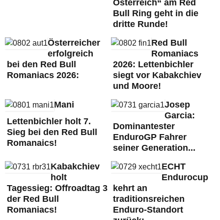
Österreich“ am Red
Bull Ring geht in die
dritte Runde!
Österreicher
Red Bull
erfolgreich
Romaniacs
bei den Red Bull
2026: Lettenbichler
Romaniacs 2026:
siegt vor Kabakchiev
und Moore!
Mani
Josep
Garcia:
Lettenbichler holt 7.
Dominantester
Sieg bei den Red Bull
EnduroGP Fahrer
Romanaics!
seiner Generation...
Kabakchiev
ECHT
holt
Endurocup
Tagessieg: Offroadtag 3
kehrt an
der Red Bull
traditionsreichen
Romaniacs!
Enduro-Standort