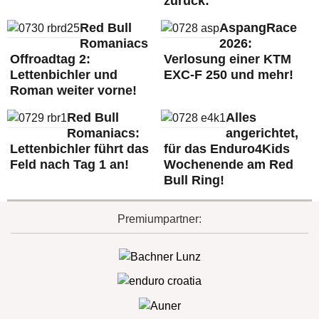
zurück:
Red Bull
AspangRace
Romaniacs
2026:
Offroadtag 2:
Verlosung einer KTM
Lettenbichler und
EXC-F 250 und mehr!
Roman weiter vorne!
Red Bull
Alles
Romaniacs:
angerichtet,
Lettenbichler führt das
für das Enduro4Kids
Feld nach Tag 1 an!
Wochenende am Red
Bull Ring!
Premiumpartner: