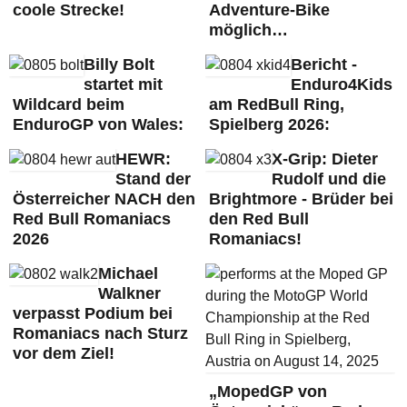
coole Strecke!
Adventure-Bike
möglich…
Billy Bolt
Bericht -
startet mit
Enduro4Kids
Wildcard beim
am RedBull Ring,
EnduroGP von Wales:
Spielberg 2026:
HEWR:
X-Grip: Dieter
Stand der
Rudolf und die
Österreicher NACH den
Brightmore - Brüder bei
Red Bull Romaniacs
den Red Bull
2026
Romaniacs!
Michael
Walkner
verpasst Podium bei
Romaniacs nach Sturz
vor dem Ziel!
„MopedGP von