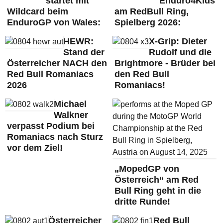
startet mit
Enduro4Kids
Wildcard beim
am RedBull Ring,
EnduroGP von Wales:
Spielberg 2026:
HEWR:
X-Grip: Dieter
Stand der
Rudolf und die
Österreicher NACH den
Brightmore - Brüder bei
Red Bull Romaniacs
den Red Bull
2026
Romaniacs!
Michael
Walkner
verpasst Podium bei
Romaniacs nach Sturz
vor dem Ziel!
„MopedGP von
Österreich“ am Red
Bull Ring geht in die
dritte Runde!
Österreicher
Red Bull