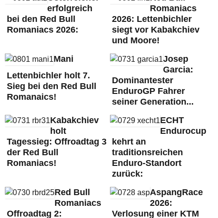
erfolgreich
Romaniacs
bei den Red Bull
2026: Lettenbichler
Romaniacs 2026:
siegt vor Kabakchiev
und Moore!
Mani
Josep
Garcia:
Lettenbichler holt 7.
Dominantester
Sieg bei den Red Bull
EnduroGP Fahrer
Romanaics!
seiner Generation...
Kabakchiev
ECHT
holt
Endurocup
Tagessieg: Offroadtag 3
kehrt an
der Red Bull
traditionsreichen
Romaniacs!
Enduro-Standort
zurück:
Red Bull
AspangRace
Romaniacs
2026:
Offroadtag 2:
Verlosung einer KTM