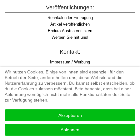
Veröffentlichungen:
Rennkalender Eintragung
Artikel veröffentlichen
Enduro-Austria verlinken
Werben Sie mit uns!
Kontakt:
Impressum / Werbung
Datenschutzinformation
Wir nutzen Cookies. Einige von ihnen sind essenziell für den
Informationspflicht WKO
Betrieb der Seite, andere helfen uns, diese Website und die
AGB
Nutzererfahrung zu verbessern. Du kannst selbst entscheiden, ob
du die Cookies zulassen möchtest. Bitte beachte, dass bei einer
Ablehnung womöglich nicht mehr alle Funktionalitäten der Seite
zur Verfügung stehen.
Begriff "Enduro" auf Wikipedia
Akzeptieren
#enduroaustria, #wirlebenenduro #enduroaustriaracingteam
Enduro-Austria, Enduro, Endurosport, Endurocross, Endurotraining,
Ablehnen
Endurotouren, Endurorennen, Hardenduro, Extreme Enduro