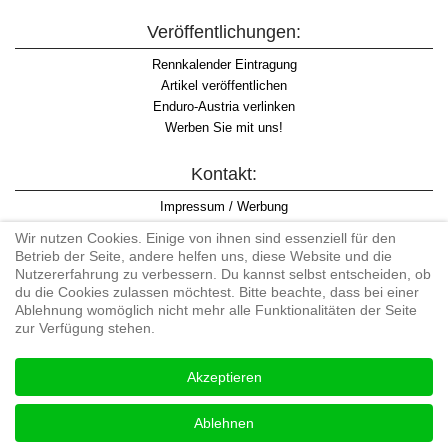
Veröffentlichungen:
Rennkalender Eintragung
Artikel veröffentlichen
Enduro-Austria verlinken
Werben Sie mit uns!
Kontakt:
Impressum / Werbung
Datenschutzinformation
Wir nutzen Cookies. Einige von ihnen sind essenziell für den
Informationspflicht WKO
Betrieb der Seite, andere helfen uns, diese Website und die
AGB
Nutzererfahrung zu verbessern. Du kannst selbst entscheiden, ob
du die Cookies zulassen möchtest. Bitte beachte, dass bei einer
Ablehnung womöglich nicht mehr alle Funktionalitäten der Seite
zur Verfügung stehen.
Begriff "Enduro" auf Wikipedia
Akzeptieren
#enduroaustria, #wirlebenenduro #enduroaustriaracingteam
Enduro-Austria, Enduro, Endurosport, Endurocross, Endurotraining,
Ablehnen
Endurotouren, Endurorennen, Hardenduro, Extreme Enduro