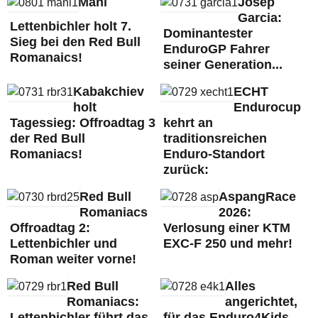
Mani
Josep
Garcia:
Lettenbichler holt 7.
Dominantester
Sieg bei den Red Bull
EnduroGP Fahrer
Romanaics!
seiner Generation...
Kabakchiev
ECHT
holt
Endurocup
Tagessieg: Offroadtag 3
kehrt an
der Red Bull
traditionsreichen
Romaniacs!
Enduro-Standort
zurück:
Red Bull
AspangRace
Romaniacs
2026:
Offroadtag 2:
Verlosung einer KTM
Lettenbichler und
EXC-F 250 und mehr!
Roman weiter vorne!
Red Bull
Alles
Romaniacs:
angerichtet,
Lettenbichler führt das
für das Enduro4Kids