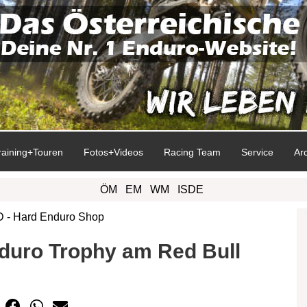
raining+Touren
Fotos+Videos
Racing Team
Service
Ar
ÖM
EM
WM
ISDE
duro Trophy am Red Bull