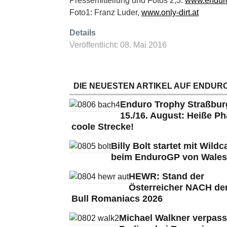
Pressemitteilung und Fotos 2,3:
www.enduro
Foto1: Franz Luder,
www.only-dirt.at
Details
Veröffentlicht: 08. Mai 2016
DIE NEUESTEN ARTIKEL AUF ENDURO
Enduro Trophy Straßbu
15./16. August: Heiße Ph
coole Strecke!
Billy Bolt startet mit Wildc
beim EnduroGP von Wales
HEWR: Stand der
Österreicher NACH de
Bull Romaniacs 2026
Michael Walkner verpass