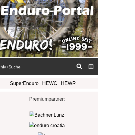
chiv+Suche
SuperEnduro
HEWC
HEWR
Premiumpartner: