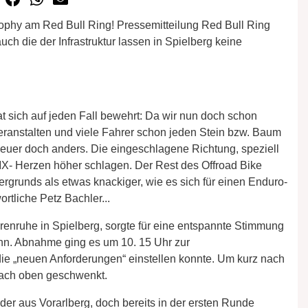
rophy am Red Bull Ring! Pressemitteilung Red Bull Ring
ch die der Infrastruktur lassen in Spielberg keine
 sich auf jeden Fall bewehrt: Da wir nun doch schon
eranstalten und viele Fahrer schon jeden Stein bzw. Baum
euer doch anders. Die eingeschlagene Richtung, speziell
 MX- Herzen höher schlagen. Der Rest des Offroad Bike
tergrunds als etwas knackiger, wie es sich für einen Enduro-
rtliche Petz Bachler...
nruhe in Spielberg, sorgte für eine entspannte Stimmung
hn. Abnahme ging es um 10. 15 Uhr zur
die „neuen Anforderungen“ einstellen konnte. Um kurz nach
 nach oben geschwenkt.
der aus Vorarlberg, doch bereits in der ersten Runde