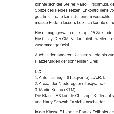
konnte sich der Steirer Mario Hirschmugl, d
Spitze des Feldes setzen. Er kontrollierte
gefährlich nahe kam. Bei einem versuchten
musste Federn lassen. Letztlich konnte er n
Hirschmugl gewann mit knapp 15 Sekunden 
Hostinsky. Der ÖM- Verlauf bleibt weiterhi
zusammengerückt!
Auch in den anderen Klassen wurde bis zum 
Platzierungen der schnellsten Drei:
E2:
1. Anton Edlinger (Husqvarna) E.A.R.T.
2. Alexander Niederegger (Husqvarna)
3. Martin Kollau (KTM)
Die Klasse E3 konnte Christoph Kofler auf 
und Harry Schwab für sich entscheiden.
In der Klasse E1 konnte Patrick Zellhofer d