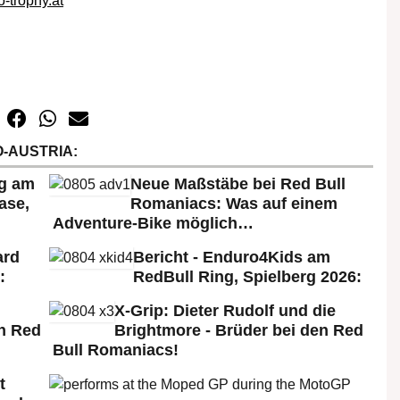
-trophy.at
-AUSTRIA:
rg am
Neue Maßstäbe bei Red Bull
ase,
Romaniacs: Was auf einem
Adventure-Bike möglich…
ard
Bericht - Enduro4Kids am
:
RedBull Ring, Spielberg 2026:
X-Grip: Dieter Rudolf und die
n Red
Brightmore - Brüder bei den Red
Bull Romaniacs!
t