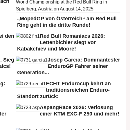
nach
„MopedGP von Österreich“ am Red Bull
Ring geht in die dritte Runde!
ei den
Red Bull Romaniacs 2026:
:
Lettenbichler siegt vor
Kabakchiev und Moore!
. Sieg
Josep Garcia: Dominantester
aics!
EnduroGP Fahrer seiner
Generation...
g:
ECHT Endurocup kehrt an
traditionsreichen Enduro-
Standort zurück:
AspangRace 2026: Verlosung
ler
einer KTM EXC-F 250 und mehr!