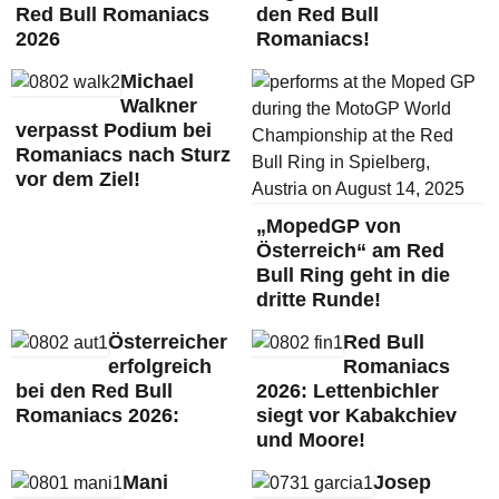
Red Bull Romaniacs
den Red Bull
2026
Romaniacs!
Michael
Walkner
verpasst Podium bei
Romaniacs nach Sturz
vor dem Ziel!
„MopedGP von
Österreich“ am Red
Bull Ring geht in die
dritte Runde!
Österreicher
Red Bull
erfolgreich
Romaniacs
bei den Red Bull
2026: Lettenbichler
Romaniacs 2026:
siegt vor Kabakchiev
und Moore!
Mani
Josep