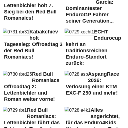
Garcia:
Lettenbichler holt 7.
Dominantester
Sieg bei den Red Bull
EnduroGP Fahrer
Romanaics!
seiner Generation...
Kabakchiev
ECHT
holt
Endurocup
Tagessieg: Offroadtag 3
kehrt an
der Red Bull
traditionsreichen
Romaniacs!
Enduro-Standort
zurück:
Red Bull
AspangRace
Romaniacs
2026:
Offroadtag 2:
Verlosung einer KTM
Lettenbichler und
EXC-F 250 und mehr!
Roman weiter vorne!
Red Bull
Alles
Romaniacs:
angerichtet,
Lettenbichler führt das
für das Enduro4Kids