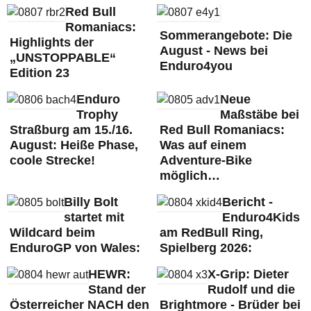
Red Bull
Romaniacs:
Sommerangebote: Die
Highlights der
August - News bei
„UNSTOPPABLE“
Enduro4you
Edition 23
Enduro
Neue
Trophy
Maßstäbe bei
Straßburg am 15./16.
Red Bull Romaniacs:
August: Heiße Phase,
Was auf einem
coole Strecke!
Adventure-Bike
möglich…
Billy Bolt
Bericht -
startet mit
Enduro4Kids
Wildcard beim
am RedBull Ring,
EnduroGP von Wales:
Spielberg 2026:
HEWR:
X-Grip: Dieter
Stand der
Rudolf und die
Österreicher NACH den
Brightmore - Brüder bei