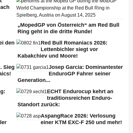
t
nach
„MopedGP von Österreich“ am Red Bull
Ring geht in die dritte Runde!
ei den
Red Bull Romaniacs 2026:
:
Lettenbichler siegt vor
Kabakchiev und Moore!
. Sieg
Josep Garcia: Dominantester
aics!
EnduroGP Fahrer seiner
Generation...
g:
ECHT Endurocup kehrt an
traditionsreichen Enduro-
Standort zurück:
AspangRace 2026: Verlosung
ler
einer KTM EXC-F 250 und mehr!