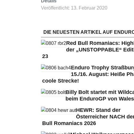
Details
Veröffentlicht: 13. Februar 2020
DIE NEUESTEN ARTIKEL AUF ENDURO
Red Bull Romaniacs: High
der „UNSTOPPABLE“ Edit
23
Enduro Trophy Straßbu
15./16. August: Heiße Ph
coole Strecke!
Billy Bolt startet mit Wildc
beim EnduroGP von Wales
HEWR: Stand der
Österreicher NACH de
Bull Romaniacs 2026