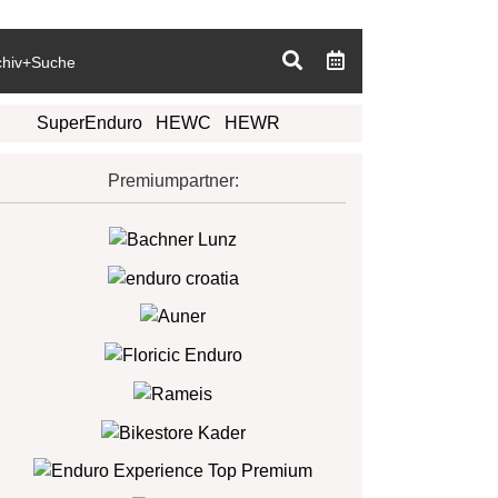
chiv+Suche
SuperEnduro
HEWC
HEWR
Premiumpartner: