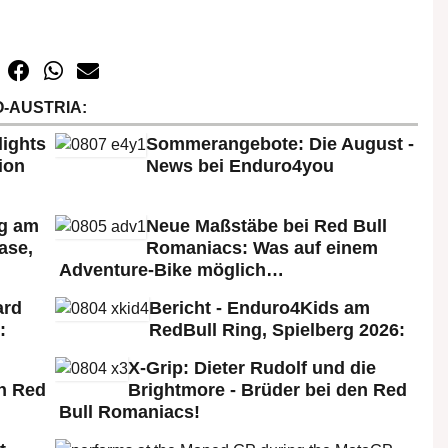
-AUSTRIA:
lights
Sommerangebote: Die August -
ion
News bei Enduro4you
rg am
Neue Maßstäbe bei Red Bull
ase,
Romaniacs: Was auf einem
Adventure-Bike möglich…
ard
Bericht - Enduro4Kids am
:
RedBull Ring, Spielberg 2026:
X-Grip: Dieter Rudolf und die
n Red
Brightmore - Brüder bei den Red
Bull Romaniacs!