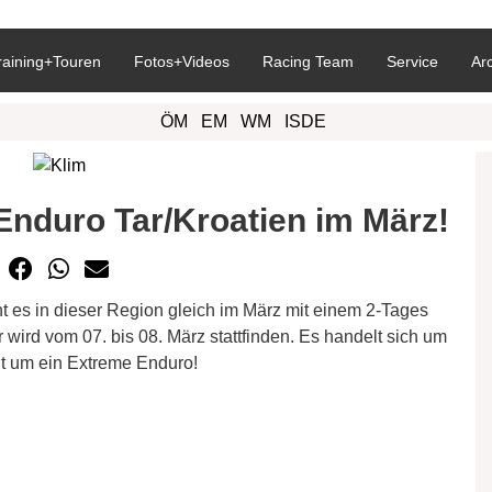
raining+Touren
Fotos+Videos
Racing Team
Service
Ar
ÖM
EM
WM
ISDE
Enduro Tar/Kroatien im März!
es in dieser Region gleich im März mit einem 2-Tages
ird vom 07. bis 08. März stattfinden. Es handelt sich um
ht um ein Extreme Enduro!