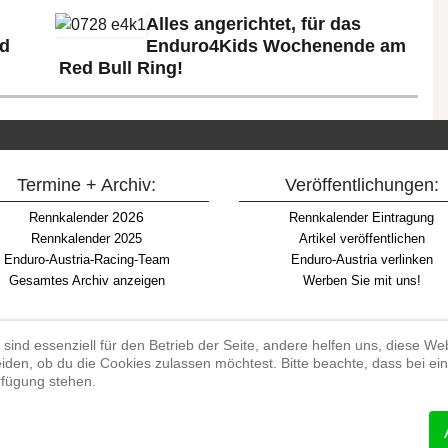
Alles angerichtet, für das
ld
Enduro4Kids Wochenende am
Red Bull Ring!
Termine + Archiv:
Veröffentlichungen:
2026
Rennkalender
Rennkalender Eintragung
Rennkalender 2025
Artikel veröffentlichen
Enduro-Austria-Racing-Team
Enduro-Austria verlinken
Gesamtes Archiv anzeigen
Werben Sie mit uns!
 sind essenziell für den Betrieb der Seite, andere helfen uns, diese W
iden, ob du die Cookies zulassen möchtest. Bitte beachte, dass bei e
Begriff "Enduro" auf Wikipedia
erfügung stehen.
#enduroaustria, #wirlebenenduro #enduroaustriaracingteam
 Endurosport, Endurocross, Endurotraining, Endurotouren, Endurorennen, Ha