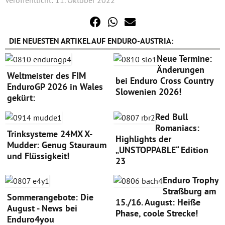
DIE NEUESTEN ARTIKEL AUF ENDURO-AUSTRIA:
Neue Termine:
Änderungen
Weltmeister des FIM
bei Enduro Cross Country
EnduroGP 2026 in Wales
Slowenien 2026!
gekürt:
Red Bull
Romaniacs:
Trinksysteme 24MX X-
Highlights der
Mudder: Genug Stauraum
„UNSTOPPABLE“ Edition
und Flüssigkeit!
23
Enduro Trophy
Straßburg am
Sommerangebote: Die
15./16. August: Heiße
August - News bei
Phase, coole Strecke!
Enduro4you