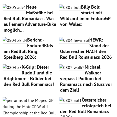
Neue
Billy Bolt
Maßstäbe bei
startet mit
Red Bull Romaniacs: Was
Wildcard beim EnduroGP
auf einem Adventure-Bike
von Wales:
möglich…
Bericht -
HEWR:
Enduro4Kids
Stand der
am RedBull Ring,
Österreicher NACH den
Spielberg 2026:
Red Bull Romaniacs 2026
X-Grip: Dieter
Michael
Rudolf und die
Walkner
Brightmore - Brüder bei
verpasst Podium bei
den Red Bull Romaniacs!
Romaniacs nach Sturz vor
dem Ziel!
Österreicher
erfolgreich bei
den Red Bull Romaniacs