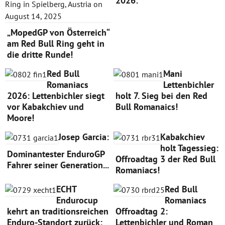
2026:
„MopedGP von Österreich“
am Red Bull Ring geht in
die dritte Runde!
Red Bull
Mani
Romaniacs
Lettenbichler
2026: Lettenbichler siegt
holt 7. Sieg bei den Red
vor Kabakchiev und
Bull Romanaics!
Moore!
Josep Garcia:
Kabakchiev
holt Tagessieg:
Dominantester EnduroGP
Offroadtag 3 der Red Bull
Fahrer seiner Generation...
Romaniacs!
ECHT
Red Bull
Endurocup
Romaniacs
kehrt an traditionsreichen
Offroadtag 2:
Enduro-Standort zurück:
Lettenbichler und Roman