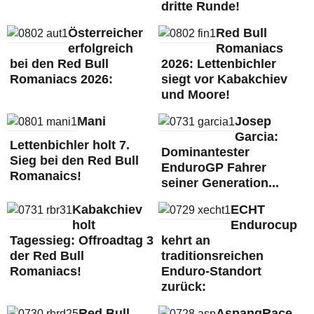
dritte Runde!
Österreicher
Red Bull
erfolgreich
Romaniacs
bei den Red Bull
2026: Lettenbichler
Romaniacs 2026:
siegt vor Kabakchiev
und Moore!
Mani
Josep
Garcia:
Lettenbichler holt 7.
Dominantester
Sieg bei den Red Bull
EnduroGP Fahrer
Romanaics!
seiner Generation...
Kabakchiev
ECHT
holt
Endurocup
Tagessieg: Offroadtag 3
kehrt an
der Red Bull
traditionsreichen
Romaniacs!
Enduro-Standort
zurück:
Red Bull
AspangRace