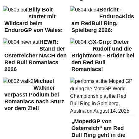
Billy Bolt
Bericht -
startet mit
Enduro4Kids
Wildcard beim
am RedBull Ring,
EnduroGP von Wales:
Spielberg 2026:
HEWR:
X-Grip: Dieter
Stand der
Rudolf und die
Österreicher NACH den
Brightmore - Brüder bei
Red Bull Romaniacs
den Red Bull
2026
Romaniacs!
Michael
Walkner
verpasst Podium bei
Romaniacs nach Sturz
vor dem Ziel!
„MopedGP von
Österreich“ am Red
Bull Ring geht in die