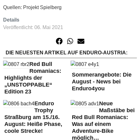
Quellen: Projekt Spielberg
Details
Veröffentlicht: 06. Mai 2021
DIE NEUESTEN ARTIKEL AUF ENDURO-AUSTRIA:
Red Bull
Romaniacs:
Sommerangebote: Die
Highlights der
August - News bei
„UNSTOPPABLE“
Enduro4you
Edition 23
Enduro
Neue
Trophy
Maßstäbe bei
Straßburg am 15./16.
Red Bull Romaniacs:
August: Heiße Phase,
Was auf einem
coole Strecke!
Adventure-Bike
möglich…