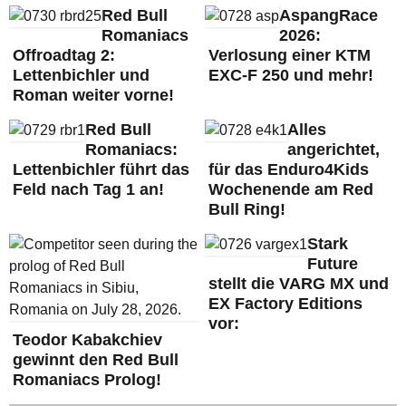
Red Bull
AspangRace
Romaniacs
2026:
Offroadtag 2:
Verlosung einer KTM
Lettenbichler und
EXC-F 250 und mehr!
Roman weiter vorne!
Red Bull
Alles
Romaniacs:
angerichtet,
Lettenbichler führt das
für das Enduro4Kids
Feld nach Tag 1 an!
Wochenende am Red
Bull Ring!
Stark
Future
stellt die VARG MX und
EX Factory Editions
vor:
Teodor Kabakchiev
gewinnt den Red Bull
Romaniacs Prolog!