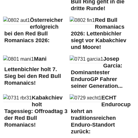
Bull Ring geht in die
dritte Runde!
Österreicher
Red Bull
erfolgreich
Romaniacs
bei den Red Bull
2026: Lettenbichler
Romaniacs 2026:
siegt vor Kabakchiev
und Moore!
Mani
Josep
Garcia:
Lettenbichler holt 7.
Dominantester
Sieg bei den Red Bull
EnduroGP Fahrer
Romanaics!
seiner Generation...
Kabakchiev
ECHT
holt
Endurocup
Tagessieg: Offroadtag 3
kehrt an
der Red Bull
traditionsreichen
Romaniacs!
Enduro-Standort
zurück: