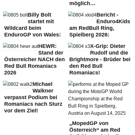
möglich…
Billy Bolt
Bericht -
startet mit
Enduro4Kids
Wildcard beim
am RedBull Ring,
EnduroGP von Wales:
Spielberg 2026:
HEWR:
X-Grip: Dieter
Stand der
Rudolf und die
Österreicher NACH den
Brightmore - Brüder bei
Red Bull Romaniacs
den Red Bull
2026
Romaniacs!
Michael
Walkner
verpasst Podium bei
Romaniacs nach Sturz
vor dem Ziel!
„MopedGP von
Österreich“ am Red