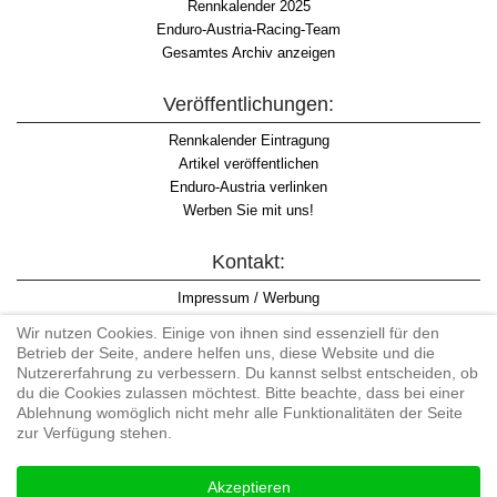
Rennkalender 2025
Enduro-Austria-Racing-Team
Gesamtes Archiv anzeigen
Veröffentlichungen:
Rennkalender Eintragung
Artikel veröffentlichen
Enduro-Austria verlinken
Werben Sie mit uns!
Kontakt:
Impressum / Werbung
Datenschutzinformation
Wir nutzen Cookies. Einige von ihnen sind essenziell für den
Informationspflicht WKO
Betrieb der Seite, andere helfen uns, diese Website und die
AGB
Nutzererfahrung zu verbessern. Du kannst selbst entscheiden, ob
du die Cookies zulassen möchtest. Bitte beachte, dass bei einer
Ablehnung womöglich nicht mehr alle Funktionalitäten der Seite
zur Verfügung stehen.
Begriff "Enduro" auf Wikipedia
Akzeptieren
#enduroaustria, #wirlebenenduro #enduroaustriaracingteam