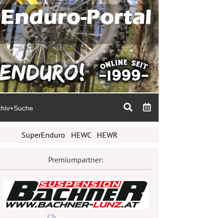
chiv+Suche
SuperEnduro
HEWC
HEWR
Premiumpartner: