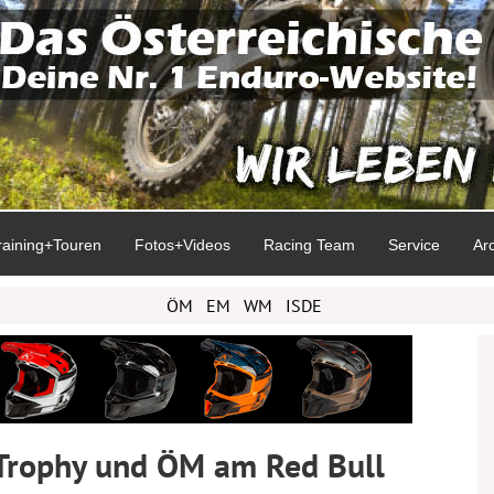
raining+Touren
Fotos+Videos
Racing Team
Service
Ar
ÖM
EM
WM
ISDE
Trophy und ÖM am Red Bull