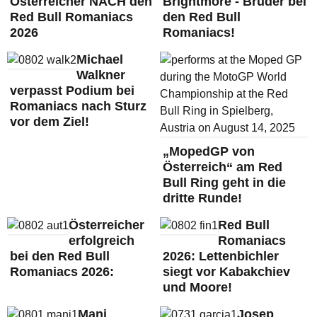
Österreicher NACH den
Brightmore - Brüder bei
Red Bull Romaniacs
den Red Bull
2026
Romaniacs!
Michael
Walkner
verpasst Podium bei
Romaniacs nach Sturz
vor dem Ziel!
„MopedGP von
Österreich“ am Red
Bull Ring geht in die
dritte Runde!
Österreicher
Red Bull
erfolgreich
Romaniacs
bei den Red Bull
2026: Lettenbichler
Romaniacs 2026:
siegt vor Kabakchiev
und Moore!
Mani
Josep