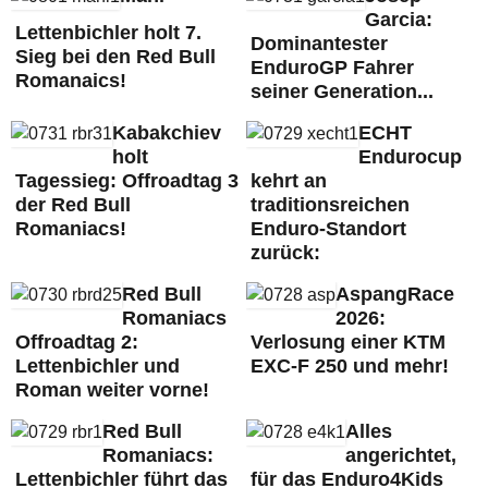
Garcia:
Lettenbichler holt 7.
Dominantester
Sieg bei den Red Bull
EnduroGP Fahrer
Romanaics!
seiner Generation...
Kabakchiev
ECHT
holt
Endurocup
Tagessieg: Offroadtag 3
kehrt an
der Red Bull
traditionsreichen
Romaniacs!
Enduro-Standort
zurück:
Red Bull
AspangRace
Romaniacs
2026:
Offroadtag 2:
Verlosung einer KTM
Lettenbichler und
EXC-F 250 und mehr!
Roman weiter vorne!
Red Bull
Alles
Romaniacs:
angerichtet,
Lettenbichler führt das
für das Enduro4Kids