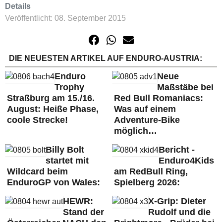
Details
Veröffentlicht: 08. September 2015
DIE NEUESTEN ARTIKEL AUF ENDURO-AUSTRIA:
Enduro
Neue
Trophy
Maßstäbe bei
Straßburg am 15./16.
Red Bull Romaniacs:
August: Heiße Phase,
Was auf einem
coole Strecke!
Adventure-Bike
möglich…
Billy Bolt
Bericht -
startet mit
Enduro4Kids
Wildcard beim
am RedBull Ring,
EnduroGP von Wales:
Spielberg 2026:
HEWR:
X-Grip: Dieter
Stand der
Rudolf und die