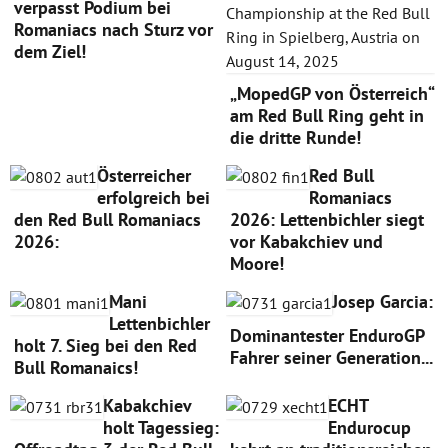
verpasst Podium bei
Romaniacs nach Sturz vor
dem Ziel!
„MopedGP von Österreich“
am Red Bull Ring geht in
die dritte Runde!
Österreicher
Red Bull
erfolgreich bei
Romaniacs
den Red Bull Romaniacs
2026: Lettenbichler siegt
2026:
vor Kabakchiev und
Moore!
Mani
Josep Garcia:
Lettenbichler
Dominantester EnduroGP
holt 7. Sieg bei den Red
Fahrer seiner Generation...
Bull Romanaics!
Kabakchiev
ECHT
holt Tagessieg:
Endurocup