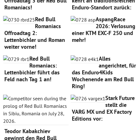
Offroadtag 3 der Red Bull
kehrt an traditionsreichen
Romaniacs!
Enduro-Standort zurück:
Red Bull
AspangRace
Romaniacs
2026: Verlosung
Offroadtag 2:
einer KTM EXC-F 250 und
Lettenbichler und Roman
mehr!
weiter vorne!
Red Bull
Alles
Romaniacs:
angerichtet, für
Lettenbichler führt das
das Enduro4Kids
Feld nach Tag 1 an!
Wochenende am Red Bull
Ring!
Stark Future
stellt die
VARG MX und EX Factory
Editions vor:
Teodor Kabakchiev
gewinnt den Red Bull