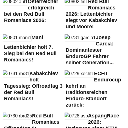
Österreicher
Red Bull
erfolgreich
Romaniacs
bei den Red Bull
2026: Lettenbichler
Romaniacs 2026:
siegt vor Kabakchiev
und Moore!
Mani
Josep
Garcia:
Lettenbichler holt 7.
Dominantester
Sieg bei den Red Bull
EnduroGP Fahrer
Romanaics!
seiner Generation...
Kabakchiev
ECHT
holt
Endurocup
Tagessieg: Offroadtag 3
kehrt an
der Red Bull
traditionsreichen
Romaniacs!
Enduro-Standort
zurück:
Red Bull
AspangRace
Romaniacs
2026: