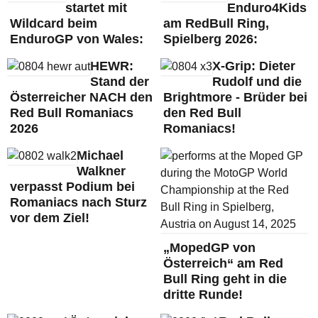
startet mit
Enduro4Kids
Wildcard beim
am RedBull Ring,
EnduroGP von Wales:
Spielberg 2026:
HEWR:
X-Grip: Dieter
Stand der
Rudolf und die
Österreicher NACH den
Brightmore - Brüder bei
Red Bull Romaniacs
den Red Bull
2026
Romaniacs!
Michael
Walkner
verpasst Podium bei
Romaniacs nach Sturz
vor dem Ziel!
„MopedGP von
Österreich“ am Red
Bull Ring geht in die
dritte Runde!