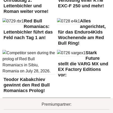
Offroadtag 2:
Verlosung einer KTM
Lettenbichler und
EXC-F 250 und mehr!
Roman weiter vorne!
Red Bull
Alles
Romaniacs:
angerichtet,
Lettenbichler führt das
für das Enduro4Kids
Feld nach Tag 1 an!
Wochenende am Red
Bull Ring!
Stark
Future
stellt die VARG MX und
EX Factory Editions
vor:
Teodor Kabakchiev
gewinnt den Red Bull
Romaniacs Prolog!
Premiumpartner: