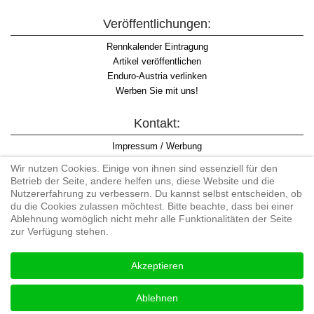
Veröffentlichungen:
Rennkalender Eintragung
Artikel veröffentlichen
Enduro-Austria verlinken
Werben Sie mit uns!
Kontakt:
Impressum / Werbung
Datenschutzinformation
Wir nutzen Cookies. Einige von ihnen sind essenziell für den
Informationspflicht WKO
Betrieb der Seite, andere helfen uns, diese Website und die
AGB
Nutzererfahrung zu verbessern. Du kannst selbst entscheiden, ob
du die Cookies zulassen möchtest. Bitte beachte, dass bei einer
Ablehnung womöglich nicht mehr alle Funktionalitäten der Seite
zur Verfügung stehen.
Begriff "Enduro" auf Wikipedia
Akzeptieren
#enduroaustria, #wirlebenenduro #enduroaustriaracingteam
Enduro-Austria, Enduro, Endurosport, Endurocross, Endurotraining,
Ablehnen
Endurotouren, Endurorennen, Hardenduro, Extreme Enduro