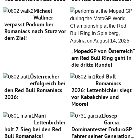
Michael
Walkner
verpasst Podium bei
Romaniacs nach Sturz vor
dem Ziel!
„MopedGP von Österreich“
am Red Bull Ring geht in
die dritte Runde!
Österreicher
Red Bull
erfolgreich bei
Romaniacs
den Red Bull Romaniacs
2026: Lettenbichler siegt
2026:
vor Kabakchiev und
Moore!
Mani
Josep
Lettenbichler
Garcia:
holt 7. Sieg bei den Red
Dominantester EnduroGP
Bull Romanaics!
Fahrer seiner Generation...