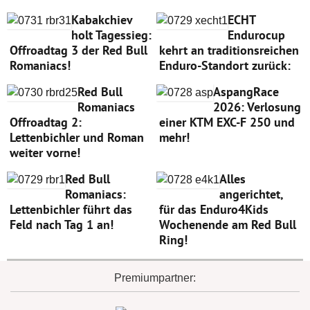
Kabakchiev
ECHT
holt Tagessieg:
Endurocup
Offroadtag 3 der Red Bull
kehrt an traditionsreichen
Romaniacs!
Enduro-Standort zurück:
Red Bull
AspangRace
Romaniacs
2026: Verlosung
Offroadtag 2:
einer KTM EXC-F 250 und
Lettenbichler und Roman
mehr!
weiter vorne!
Red Bull
Alles
Romaniacs:
angerichtet,
Lettenbichler führt das
für das Enduro4Kids
Feld nach Tag 1 an!
Wochenende am Red Bull
Ring!
Premiumpartner: