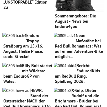
„UNSTOPPABLE“ Edition
23
Sommerangebote: Die
August - News bei
Enduro4you
Enduro
Neue
Trophy
Maßstäbe bei
Straßburg am 15./16.
Red Bull Romaniacs: Was
August: Heiße Phase,
auf einem Adventure-Bike
coole Strecke!
möglich…
Billy Bolt startet
Bericht -
mit Wildcard
Enduro4Kids
beim EnduroGP von
am RedBull Ring,
Wales:
Spielberg 2026:
HEWR:
X-Grip: Dieter
Stand der
Rudolf und die
Österreicher NACH den
Brightmore - Brüder bei
Red Bull Romaniacs 2026
den Red Bull Romaniacs!