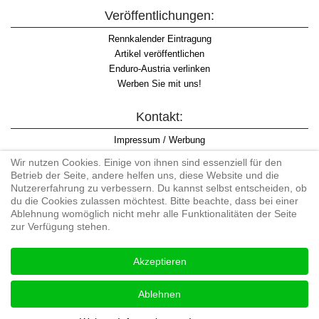
Veröffentlichungen:
Rennkalender Eintragung
Artikel veröffentlichen
Enduro-Austria verlinken
Werben Sie mit uns!
Kontakt:
Impressum / Werbung
Datenschutzinformation
Wir nutzen Cookies. Einige von ihnen sind essenziell für den
Informationspflicht WKO
Betrieb der Seite, andere helfen uns, diese Website und die
AGB
Nutzererfahrung zu verbessern. Du kannst selbst entscheiden, ob
du die Cookies zulassen möchtest. Bitte beachte, dass bei einer
Ablehnung womöglich nicht mehr alle Funktionalitäten der Seite
zur Verfügung stehen.
Begriff "Enduro" auf Wikipedia
Akzeptieren
#enduroaustria, #wirlebenenduro #enduroaustriaracingteam
Enduro-Austria, Enduro, Endurosport, Endurocross, Endurotraining,
Ablehnen
Endurotouren, Endurorennen, Hardenduro, Extreme Enduro