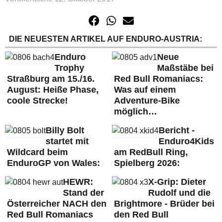
DIE NEUESTEN ARTIKEL AUF ENDURO-AUSTRIA:
Enduro
Neue
Trophy
Maßstäbe bei
Straßburg am 15./16.
Red Bull Romaniacs:
August: Heiße Phase,
Was auf einem
coole Strecke!
Adventure-Bike
möglich…
Billy Bolt
Bericht -
startet mit
Enduro4Kids
Wildcard beim
am RedBull Ring,
EnduroGP von Wales:
Spielberg 2026:
HEWR:
X-Grip: Dieter
Stand der
Rudolf und die
Österreicher NACH den
Brightmore - Brüder bei
Red Bull Romaniacs
den Red Bull