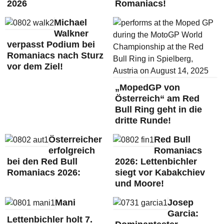
2026
Romaniacs!
Michael
Walkner
verpasst Podium bei
Romaniacs nach Sturz
vor dem Ziel!
„MopedGP von
Österreich“ am Red
Bull Ring geht in die
dritte Runde!
Österreicher
Red Bull
erfolgreich
Romaniacs
bei den Red Bull
2026: Lettenbichler
Romaniacs 2026:
siegt vor Kabakchiev
und Moore!
Mani
Josep
Garcia:
Lettenbichler holt 7.