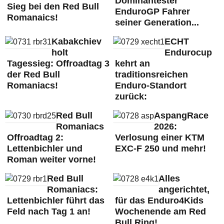
Dominantester
Sieg bei den Red Bull
EnduroGP Fahrer
Romanaics!
seiner Generation...
Kabakchiev
ECHT
holt
Endurocup
Tagessieg: Offroadtag 3
kehrt an
der Red Bull
traditionsreichen
Romaniacs!
Enduro-Standort
zurück:
Red Bull
AspangRace
Romaniacs
2026:
Offroadtag 2:
Verlosung einer KTM
Lettenbichler und
EXC-F 250 und mehr!
Roman weiter vorne!
Red Bull
Alles
Romaniacs:
angerichtet,
Lettenbichler führt das
für das Enduro4Kids
Feld nach Tag 1 an!
Wochenende am Red
Bull Ring!