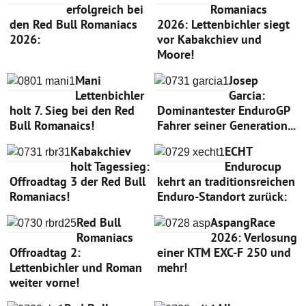
erfolgreich bei
Romaniacs
den Red Bull Romaniacs
2026: Lettenbichler siegt
2026:
vor Kabakchiev und
Moore!
Mani
Josep
Lettenbichler
Garcia:
holt 7. Sieg bei den Red
Dominantester EnduroGP
Bull Romanaics!
Fahrer seiner Generation...
Kabakchiev
ECHT
holt Tagessieg:
Endurocup
Offroadtag 3 der Red Bull
kehrt an traditionsreichen
Romaniacs!
Enduro-Standort zurück:
Red Bull
AspangRace
Romaniacs
2026: Verlosung
Offroadtag 2:
einer KTM EXC-F 250 und
Lettenbichler und Roman
mehr!
weiter vorne!