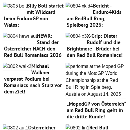
Billy Bolt startet
Bericht -
mit Wildcard
Enduro4Kids
beim EnduroGP von
am RedBull Ring,
Wales:
Spielberg 2026:
HEWR:
X-Grip: Dieter
Stand der
Rudolf und die
Österreicher NACH den
Brightmore - Brüder bei
Red Bull Romaniacs 2026
den Red Bull Romaniacs!
Michael
Walkner
verpasst Podium bei
Romaniacs nach Sturz vor
dem Ziel!
„MopedGP von Österreich“
am Red Bull Ring geht in
die dritte Runde!
Österreicher
Red Bull