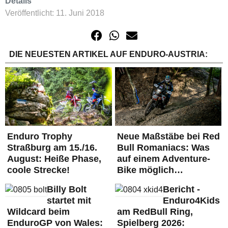
Details
Veröffentlicht: 11. Juni 2018
DIE NEUESTEN ARTIKEL AUF ENDURO-AUSTRIA:
Enduro Trophy
Neue Maßstäbe bei Red
Straßburg am 15./16.
Bull Romaniacs: Was
August: Heiße Phase,
auf einem Adventure-
coole Strecke!
Bike möglich…
Billy Bolt
Bericht -
startet mit
Enduro4Kids
Wildcard beim
am RedBull Ring,
EnduroGP von Wales:
Spielberg 2026: