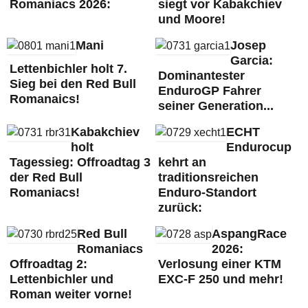
Romaniacs 2026:
siegt vor Kabakchiev
und Moore!
Mani
Josep
Garcia:
Lettenbichler holt 7.
Dominantester
Sieg bei den Red Bull
EnduroGP Fahrer
Romanaics!
seiner Generation...
Kabakchiev
ECHT
holt
Endurocup
Tagessieg: Offroadtag 3
kehrt an
der Red Bull
traditionsreichen
Romaniacs!
Enduro-Standort
zurück:
Red Bull
AspangRace
Romaniacs
2026:
Offroadtag 2:
Verlosung einer KTM
Lettenbichler und
EXC-F 250 und mehr!
Roman weiter vorne!