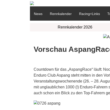
News
Rennkalender
Racing+Links
T
Rennkalender 2026
Vorschau AspangRace 
Countdown für das „AspangRace“ läuft: Noc
Enduro Club Aspang steht mitten in den Vorb
Veranstaltungswochenende (26. – 28. Augu
mit unglaublichen 1000 (!) Enduro-Fahrern st
auch schon ein Blick zu den Top-Fahrern g