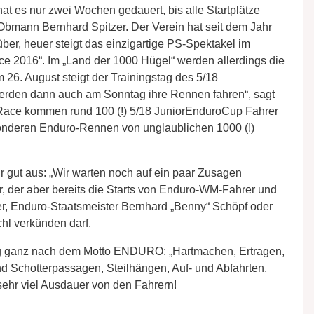
at es nur zwei Wochen gedauert, bis alle Startplätze
bmann Bernhard Spitzer. Der Verein hat seit dem Jahr
er, heuer steigt das einzigartige PS-Spektakel im
2016“. Im „Land der 1000 Hügel“ werden allerdings die
26. August steigt der Trainingstag des 5/18
rden dann auch am Sonntag ihre Rennen fahren“, sagt
ngRace kommen rund 100 (!) 5/18 JuniorEnduroCup Fahrer
onderen Enduro-Rennen von unglaublichen 1000 (!)
r gut aus: „Wir warten noch auf ein paar Zusagen
zer, der aber bereits die Starts von Enduro-WM-Fahrer und
, Enduro-Staatsmeister Bernhard „Benny“ Schöpf oder
l verkünden darf.
 ganz nach dem Motto ENDURO: „Hartmachen, Ertragen,
nd Schotterpassagen, Steilhängen, Auf- und Abfahrten,
sehr viel Ausdauer von den Fahrern!