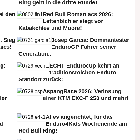
Ring geht in die dritte Runde!
ei den
Red Bull Romaniacs 2026:
:
Lettenbichler siegt vor
Kabakchiev und Moore!
. Sieg
Josep Garcia: Dominantester
aics!
EnduroGP Fahrer seiner
Generation...
g:
ECHT Endurocup kehrt an
traditionsreichen Enduro-
Standort zurück:
AspangRace 2026: Verlosung
ler
einer KTM EXC-F 250 und mehr!
Alles angerichtet, für das
ld
Enduro4Kids Wochenende am
Red Bull Ring!