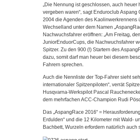
„Die Nennung ist geschlossen, auch heuer h
vergeben waren“, sagt Enduroclub Aspang O
2004 die Agenden des Kaolinwerkrennens üb
Wechselland unter dem Namen „AspangRace 
Nachwuchsfahrer eröffnen: „Am Freitag, dem 
JuniorEnduorCups, die Nachwuchsfahrer we
Spitzer. Zu den 900 (!) Startern des Aspa
dazu, somit darf man heuer bei diesem bes
Fahrern sprechen.
Auch die Nennliste der Top-Fahrer sieht seh
internationaler Spitzenpiloten“, verrät Spit
Husqvarna-Werkspilot Pascal Rauchenecker
dem mehrfachen ACC-Champion Rudi Pösch
Das „AspangRace 2016“ = Herausforderung
Erdulden“ und die 12 Kilometer mit Wald- u
Bachbett, Wurzeln erfordern natürlich auch 