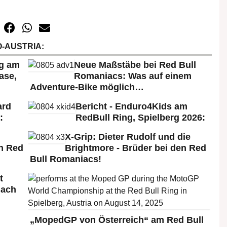
-AUSTRIA:
rg am
Neue Maßstäbe bei Red Bull
ase,
Romaniacs: Was auf einem
Adventure-Bike möglich…
ard
Bericht - Enduro4Kids am
:
RedBull Ring, Spielberg 2026:
X-Grip: Dieter Rudolf und die
n Red
Brightmore - Brüder bei den Red
Bull Romaniacs!
t
nach
„MopedGP von Österreich“ am Red Bull