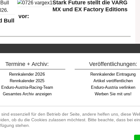
Stark Future stellt die VARG
MX und EX Factory Editions
vor:
 Bull
Termine + Archiv:
Veröffentlichungen:
2026
Rennkalender
Rennkalender Eintragung
Rennkalender 2025
Artikel veröffentlichen
Enduro-Austria-Racing-Team
Enduro-Austria verlinken
Gesamtes Archiv anzeigen
Werben Sie mit uns!
 sind essenziell für den Betrieb der Seite, andere helfen uns, diese W
iden, ob du die Cookies zulassen möchtest. Bitte beachte, dass bei e
Begriff "Enduro" auf Wikipedia
erfügung stehen.
#enduroaustria, #wirlebenenduro #enduroaustriaracingteam
 Endurosport, Endurocross, Endurotraining, Endurotouren, Endurorennen, Ha