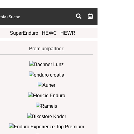
chiv+Suche
SuperEnduro
HEWC
HEWR
Premiumpartner: