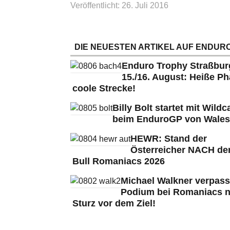
Veröffentlicht: 26. Juli 2016
DIE NEUESTEN ARTIKEL AUF ENDURO
Enduro Trophy Straßbu
15./16. August: Heiße Ph
coole Strecke!
Billy Bolt startet mit Wildc
beim EnduroGP von Wales
HEWR: Stand der
Österreicher NACH de
Bull Romaniacs 2026
Michael Walkner verpass
Podium bei Romaniacs 
Sturz vor dem Ziel!