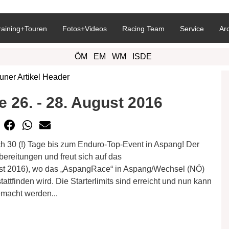
raining+Touren
Fotos+Videos
Racing Team
Service
Ar
ÖM
EM
WM
ISDE
26. - 28. August 2016
h 30 (!) Tage bis zum Enduro-Top-Event in Aspang! Der
ereitungen und freut sich auf das
st 2016), wo das „AspangRace“ in Aspang/Wechsel (NÖ)
attfinden wird. Die Starterlimits sind erreicht und nun kann
emacht werden...