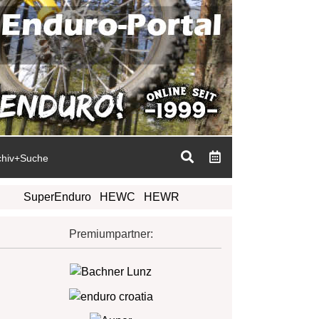
chiv+Suche
SuperEnduro
HEWC
HEWR
Premiumpartner: