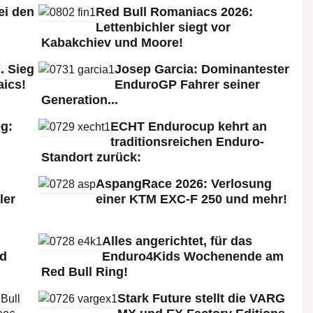
ei den
Red Bull Romaniacs 2026:
:
Lettenbichler siegt vor
Kabakchiev und Moore!
. Sieg
Josep Garcia: Dominantester
aics!
EnduroGP Fahrer seiner
Generation...
g:
ECHT Endurocup kehrt an
traditionsreichen Enduro-
Standort zurück:
AspangRace 2026: Verlosung
ler
einer KTM EXC-F 250 und mehr!
Alles angerichtet, für das
ld
Enduro4Kids Wochenende am
Red Bull Ring!
Stark Future stellt die VARG