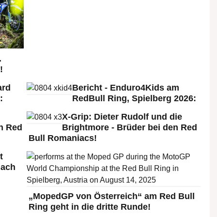
.
!
ard
Bericht - Enduro4Kids am
:
RedBull Ring, Spielberg 2026:
X-Grip: Dieter Rudolf und die
n Red
Brightmore - Brüder bei den Red
Bull Romaniacs!
t
nach
„MopedGP von Österreich“ am Red Bull
Ring geht in die dritte Runde!