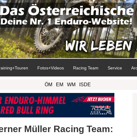
raining+Touren
Fotos+Videos
Racing Team
Service
Ar
ÖM
EM
WM
ISDE
 Werner Müller Racing Team: