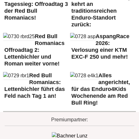
Tagessieg: Offroadtag 3
kehrt an
der Red Bull
traditionsreichen
Romaniacs!
Enduro-Standort
zurück:
Red Bull
AspangRace
Romaniacs
2026:
Offroadtag 2:
Verlosung einer KTM
Lettenbichler und
EXC-F 250 und mehr!
Roman weiter vorne!
Red Bull
Alles
Romaniacs:
angerichtet,
Lettenbichler führt das
für das Enduro4Kids
Feld nach Tag 1 an!
Wochenende am Red
Bull Ring!
Premiumpartner: