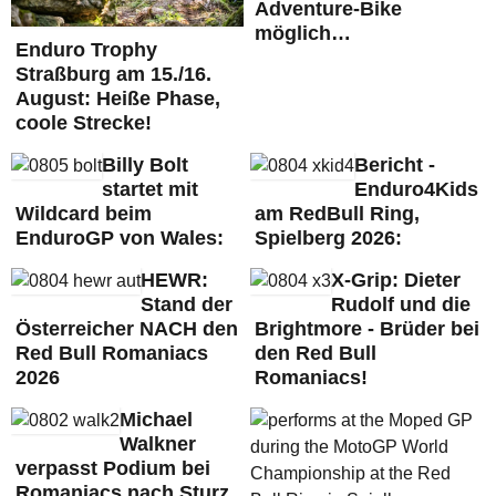
Adventure-Bike
möglich…
Enduro Trophy
Straßburg am 15./16.
August: Heiße Phase,
coole Strecke!
Billy Bolt
Bericht -
startet mit
Enduro4Kids
Wildcard beim
am RedBull Ring,
EnduroGP von Wales:
Spielberg 2026:
HEWR:
X-Grip: Dieter
Stand der
Rudolf und die
Österreicher NACH den
Brightmore - Brüder bei
Red Bull Romaniacs
den Red Bull
2026
Romaniacs!
Michael
Walkner
verpasst Podium bei
Romaniacs nach Sturz