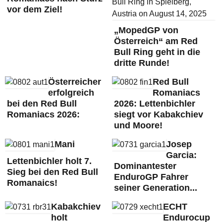
vor dem Ziel!
„MopedGP von
Österreich“ am Red
Bull Ring geht in die
dritte Runde!
Österreicher
Red Bull
erfolgreich
Romaniacs
bei den Red Bull
2026: Lettenbichler
Romaniacs 2026:
siegt vor Kabakchiev
und Moore!
Mani
Josep
Garcia:
Lettenbichler holt 7.
Dominantester
Sieg bei den Red Bull
EnduroGP Fahrer
Romanaics!
seiner Generation...
Kabakchiev
ECHT
holt
Endurocup