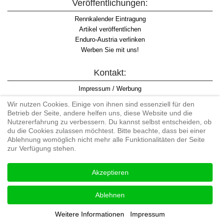
Veröffentlichungen:
Rennkalender Eintragung
Artikel veröffentlichen
Enduro-Austria verlinken
Werben Sie mit uns!
Kontakt:
Impressum / Werbung
Datenschutzinformation
Wir nutzen Cookies. Einige von ihnen sind essenziell für den
Informationspflicht WKO
Betrieb der Seite, andere helfen uns, diese Website und die
AGB
Nutzererfahrung zu verbessern. Du kannst selbst entscheiden, ob
du die Cookies zulassen möchtest. Bitte beachte, dass bei einer
Ablehnung womöglich nicht mehr alle Funktionalitäten der Seite
zur Verfügung stehen.
Begriff "Enduro" auf Wikipedia
Akzeptieren
#enduroaustria, #wirlebenenduro #enduroaustriaracingteam
Enduro-Austria, Enduro, Endurosport, Endurocross, Endurotraining,
Ablehnen
Endurotouren, Endurorennen, Hardenduro, Extreme Enduro
Weitere Informationen
Impressum