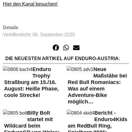
Hier den Kanal besuchen!
Details
Veröffentlicht: 06. September 2020
DIE NEUESTEN ARTIKEL AUF ENDURO-AUSTRIA:
Enduro
Neue
Trophy
Maßstäbe bei
Straßburg am 15./16.
Red Bull Romaniacs:
August: Heiße Phase,
Was auf einem
coole Strecke!
Adventure-Bike
möglich…
Billy Bolt
Bericht -
startet mit
Enduro4Kids
Wildcard beim
am RedBull Ring,