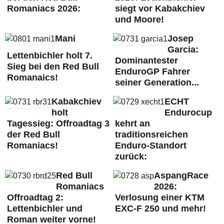
Romaniacs 2026:
siegt vor Kabakchiev
und Moore!
Mani
Josep
Garcia:
Lettenbichler holt 7.
Dominantester
Sieg bei den Red Bull
EnduroGP Fahrer
Romanaics!
seiner Generation...
Kabakchiev
ECHT
holt
Endurocup
Tagessieg: Offroadtag 3
kehrt an
der Red Bull
traditionsreichen
Romaniacs!
Enduro-Standort
zurück:
Red Bull
AspangRace
Romaniacs
2026:
Offroadtag 2:
Verlosung einer KTM
Lettenbichler und
EXC-F 250 und mehr!
Roman weiter vorne!