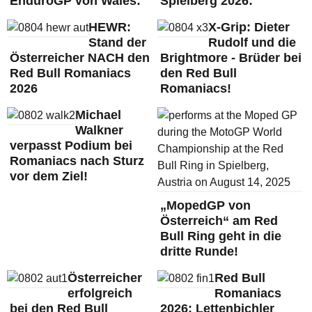
EnduroGP von Wales:
Spielberg 2026:
HEWR:
X-Grip: Dieter
Stand der
Rudolf und die
Österreicher NACH den
Brightmore - Brüder bei
Red Bull Romaniacs
den Red Bull
2026
Romaniacs!
Michael
Walkner
verpasst Podium bei
Romaniacs nach Sturz
vor dem Ziel!
„MopedGP von
Österreich“ am Red
Bull Ring geht in die
dritte Runde!
Österreicher
Red Bull
erfolgreich
Romaniacs
bei den Red Bull
2026: Lettenbichler