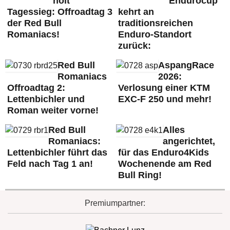
holt
Endurocup
Tagessieg: Offroadtag 3
kehrt an
der Red Bull
traditionsreichen
Romaniacs!
Enduro-Standort
zurück:
Red Bull
AspangRace
Romaniacs
2026:
Offroadtag 2:
Verlosung einer KTM
Lettenbichler und
EXC-F 250 und mehr!
Roman weiter vorne!
Red Bull
Alles
Romaniacs:
angerichtet,
Lettenbichler führt das
für das Enduro4Kids
Feld nach Tag 1 an!
Wochenende am Red
Bull Ring!
Premiumpartner: