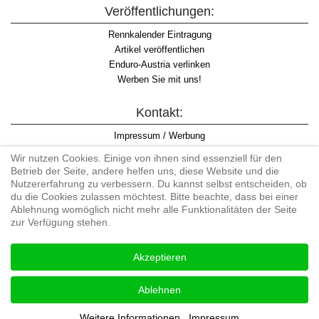
Veröffentlichungen:
Rennkalender Eintragung
Artikel veröffentlichen
Enduro-Austria verlinken
Werben Sie mit uns!
Kontakt:
Impressum / Werbung
Datenschutzinformation
Wir nutzen Cookies. Einige von ihnen sind essenziell für den
Informationspflicht WKO
Betrieb der Seite, andere helfen uns, diese Website und die
AGB
Nutzererfahrung zu verbessern. Du kannst selbst entscheiden, ob
du die Cookies zulassen möchtest. Bitte beachte, dass bei einer
Ablehnung womöglich nicht mehr alle Funktionalitäten der Seite
zur Verfügung stehen.
Begriff "Enduro" auf Wikipedia
Akzeptieren
#enduroaustria, #wirlebenenduro #enduroaustriaracingteam
Enduro-Austria, Enduro, Endurosport, Endurocross, Endurotraining,
Ablehnen
Endurotouren, Endurorennen, Hardenduro, Extreme Enduro
Weitere Informationen
Impressum