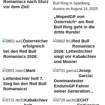
Romaniacs nach Sturz
vor dem Ziel!
„MopedGP von
Österreich“ am Red
Bull Ring geht in die
dritte Runde!
Österreicher
Red Bull
erfolgreich
Romaniacs
bei den Red Bull
2026: Lettenbichler
Romaniacs 2026:
siegt vor Kabakchiev
und Moore!
Mani
Josep
Garcia:
Lettenbichler holt 7.
Dominantester
Sieg bei den Red Bull
EnduroGP Fahrer
Romanaics!
seiner Generation...
Kabakchiev
ECHT