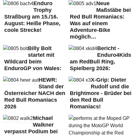
Enduro
Neue
Trophy
Maßstäbe bei
Straßburg am 15./16.
Red Bull Romaniacs:
August: Heiße Phase,
Was auf einem
coole Strecke!
Adventure-Bike
möglich…
Billy Bolt
Bericht -
startet mit
Enduro4Kids
Wildcard beim
am RedBull Ring,
EnduroGP von Wales:
Spielberg 2026:
HEWR:
X-Grip: Dieter
Stand der
Rudolf und die
Österreicher NACH den
Brightmore - Brüder bei
Red Bull Romaniacs
den Red Bull
2026
Romaniacs!
Michael
Walkner
verpasst Podium bei