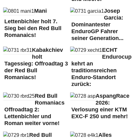
Mani
Josep
Garcia:
Lettenbichler holt 7.
Dominantester
Sieg bei den Red Bull
EnduroGP Fahrer
Romanaics!
seiner Generation...
Kabakchiev
ECHT
holt
Endurocup
Tagessieg: Offroadtag 3
kehrt an
der Red Bull
traditionsreichen
Romaniacs!
Enduro-Standort
zurück:
Red Bull
AspangRace
Romaniacs
2026:
Offroadtag 2:
Verlosung einer KTM
Lettenbichler und
EXC-F 250 und mehr!
Roman weiter vorne!
Red Bull
Alles