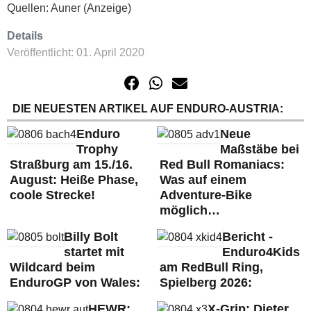
Quellen: Auner (Anzeige)
Details
Veröffentlicht: 01. April 2020
DIE NEUESTEN ARTIKEL AUF ENDURO-AUSTRIA:
Enduro
Neue
Trophy
Maßstäbe bei
Straßburg am 15./16.
Red Bull Romaniacs:
August: Heiße Phase,
Was auf einem
coole Strecke!
Adventure-Bike
möglich…
Billy Bolt
Bericht -
startet mit
Enduro4Kids
Wildcard beim
am RedBull Ring,
EnduroGP von Wales:
Spielberg 2026:
HEWR:
X-Grip: Dieter