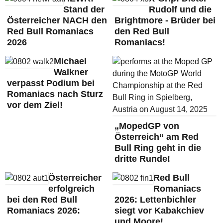
Stand der
Rudolf und die
Österreicher NACH den
Brightmore - Brüder bei
Red Bull Romaniacs
den Red Bull
2026
Romaniacs!
Michael
Walkner
verpasst Podium bei
Romaniacs nach Sturz
vor dem Ziel!
„MopedGP von
Österreich“ am Red
Bull Ring geht in die
dritte Runde!
Österreicher
Red Bull
erfolgreich
Romaniacs
bei den Red Bull
2026: Lettenbichler
Romaniacs 2026:
siegt vor Kabakchiev
und Moore!