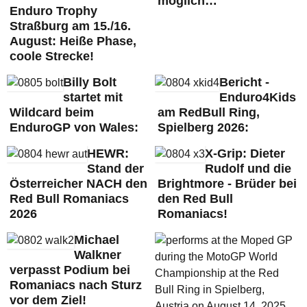
möglich…
Enduro Trophy
Straßburg am 15./16.
August: Heiße Phase,
coole Strecke!
Billy Bolt
Bericht -
startet mit
Enduro4Kids
Wildcard beim
am RedBull Ring,
EnduroGP von Wales:
Spielberg 2026:
HEWR:
X-Grip: Dieter
Stand der
Rudolf und die
Österreicher NACH den
Brightmore - Brüder bei
Red Bull Romaniacs
den Red Bull
2026
Romaniacs!
Michael
Walkner
verpasst Podium bei
Romaniacs nach Sturz
vor dem Ziel!