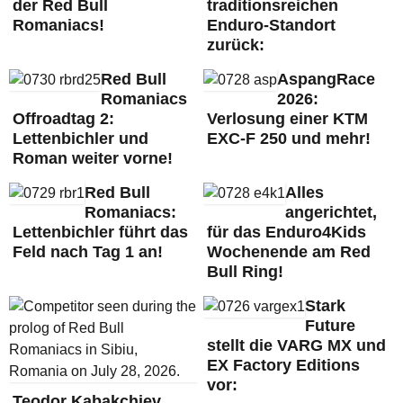
der Red Bull
traditionsreichen
Romaniacs!
Enduro-Standort
zurück:
Red Bull
AspangRace
Romaniacs
2026:
Offroadtag 2:
Verlosung einer KTM
Lettenbichler und
EXC-F 250 und mehr!
Roman weiter vorne!
Red Bull
Alles
Romaniacs:
angerichtet,
Lettenbichler führt das
für das Enduro4Kids
Feld nach Tag 1 an!
Wochenende am Red
Bull Ring!
Stark
Future
stellt die VARG MX und
EX Factory Editions
vor:
Teodor Kabakchiev