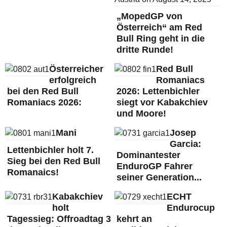
„MopedGP von
Österreich“ am Red
Bull Ring geht in die
dritte Runde!
Österreicher
Red Bull
erfolgreich
Romaniacs
bei den Red Bull
2026: Lettenbichler
Romaniacs 2026:
siegt vor Kabakchiev
und Moore!
Mani
Josep
Garcia:
Lettenbichler holt 7.
Dominantester
Sieg bei den Red Bull
EnduroGP Fahrer
Romanaics!
seiner Generation...
Kabakchiev
ECHT
holt
Endurocup
Tagessieg: Offroadtag 3
kehrt an