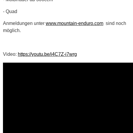
- Quad
Anmeldungen unter
www.mountain-enduro.com
sind noch
möglich.
Video:
https://youtu.be/i4C7Z-i7wrg