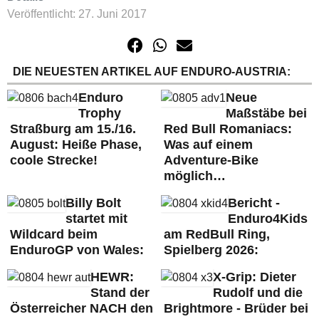
Veröffentlicht: 27. Juni 2017
DIE NEUESTEN ARTIKEL AUF ENDURO-AUSTRIA:
Enduro
Neue
Trophy
Maßstäbe bei
Straßburg am 15./16.
Red Bull Romaniacs:
August: Heiße Phase,
Was auf einem
coole Strecke!
Adventure-Bike
möglich…
Billy Bolt
Bericht -
startet mit
Enduro4Kids
Wildcard beim
am RedBull Ring,
EnduroGP von Wales:
Spielberg 2026:
HEWR:
X-Grip: Dieter
Stand der
Rudolf und die
Österreicher NACH den
Brightmore - Brüder bei