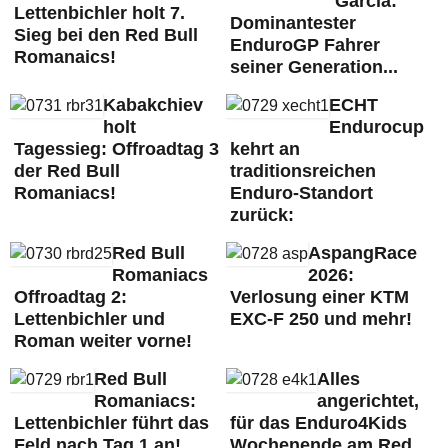
Garcia:
Lettenbichler holt 7.
Dominantester
Sieg bei den Red Bull
EnduroGP Fahrer
Romanaics!
seiner Generation...
Kabakchiev
ECHT
holt
Endurocup
Tagessieg: Offroadtag 3
kehrt an
der Red Bull
traditionsreichen
Romaniacs!
Enduro-Standort
zurück:
Red Bull
AspangRace
Romaniacs
2026:
Offroadtag 2:
Verlosung einer KTM
Lettenbichler und
EXC-F 250 und mehr!
Roman weiter vorne!
Red Bull
Alles
Romaniacs:
angerichtet,
Lettenbichler führt das
für das Enduro4Kids
Feld nach Tag 1 an!
Wochenende am Red