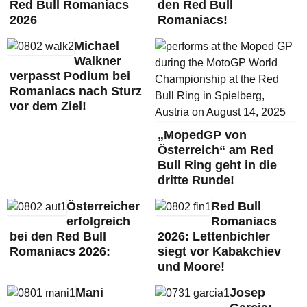
Red Bull Romaniacs
den Red Bull
2026
Romaniacs!
Michael
Walkner
verpasst Podium bei
Romaniacs nach Sturz
vor dem Ziel!
„MopedGP von
Österreich“ am Red
Bull Ring geht in die
dritte Runde!
Österreicher
Red Bull
erfolgreich
Romaniacs
bei den Red Bull
2026: Lettenbichler
Romaniacs 2026:
siegt vor Kabakchiev
und Moore!
Mani
Josep