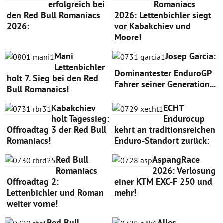
erfolgreich bei
Romaniacs
den Red Bull Romaniacs
2026: Lettenbichler siegt
2026:
vor Kabakchiev und
Moore!
Mani
Josep Garcia:
Lettenbichler
Dominantester EnduroGP
holt 7. Sieg bei den Red
Fahrer seiner Generation...
Bull Romanaics!
Kabakchiev
ECHT
holt Tagessieg:
Endurocup
Offroadtag 3 der Red Bull
kehrt an traditionsreichen
Romaniacs!
Enduro-Standort zurück:
Red Bull
AspangRace
Romaniacs
2026: Verlosung
Offroadtag 2:
einer KTM EXC-F 250 und
Lettenbichler und Roman
mehr!
weiter vorne!
Red Bull
Alles