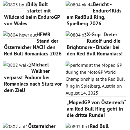
Billy Bolt
Bericht -
startet mit
Enduro4Kids
Wildcard beim EnduroGP
am RedBull Ring,
von Wales:
Spielberg 2026:
HEWR:
X-Grip: Dieter
Stand der
Rudolf und die
Österreicher NACH den
Brightmore - Brüder bei
Red Bull Romaniacs 2026
den Red Bull Romaniacs!
Michael
Walkner
verpasst Podium bei
Romaniacs nach Sturz vor
dem Ziel!
„MopedGP von Österreich“
am Red Bull Ring geht in
die dritte Runde!
Österreicher
Red Bull