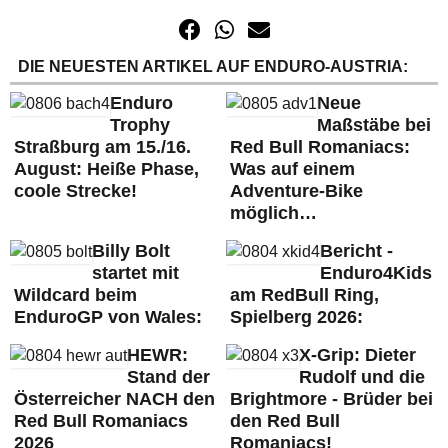
DIE NEUESTEN ARTIKEL AUF ENDURO-AUSTRIA:
Enduro
Neue
Trophy
Maßstäbe bei
Straßburg am 15./16.
Red Bull Romaniacs:
August: Heiße Phase,
Was auf einem
coole Strecke!
Adventure-Bike
möglich…
Billy Bolt
Bericht -
startet mit
Enduro4Kids
Wildcard beim
am RedBull Ring,
EnduroGP von Wales:
Spielberg 2026:
HEWR:
X-Grip: Dieter
Stand der
Rudolf und die
Österreicher NACH den
Brightmore - Brüder bei
Red Bull Romaniacs
den Red Bull
2026
Romaniacs!