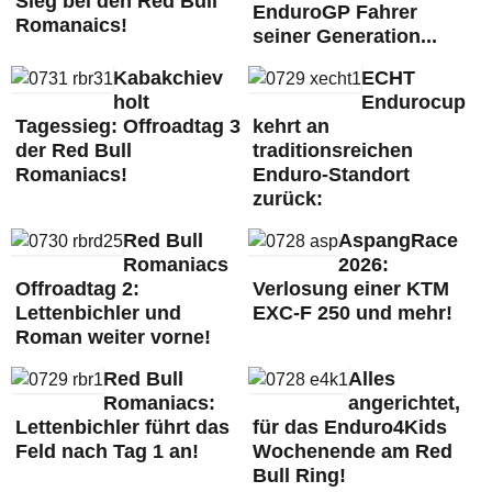
Sieg bei den Red Bull
EnduroGP Fahrer
Romanaics!
seiner Generation...
Kabakchiev
ECHT
holt
Endurocup
Tagessieg: Offroadtag 3
kehrt an
der Red Bull
traditionsreichen
Romaniacs!
Enduro-Standort
zurück:
Red Bull
AspangRace
Romaniacs
2026:
Offroadtag 2:
Verlosung einer KTM
Lettenbichler und
EXC-F 250 und mehr!
Roman weiter vorne!
Red Bull
Alles
Romaniacs:
angerichtet,
Lettenbichler führt das
für das Enduro4Kids
Feld nach Tag 1 an!
Wochenende am Red
Bull Ring!