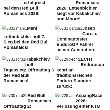
erfolgreich
Romaniacs
bei den Red Bull
2026: Lettenbichler
Romaniacs 2026:
siegt vor Kabakchiev
und Moore!
Mani
Josep
Garcia:
Lettenbichler holt 7.
Dominantester
Sieg bei den Red Bull
EnduroGP Fahrer
Romanaics!
seiner Generation...
Kabakchiev
ECHT
holt
Endurocup
Tagessieg: Offroadtag 3
kehrt an
der Red Bull
traditionsreichen
Romaniacs!
Enduro-Standort
zurück:
Red Bull
AspangRace
Romaniacs
2026:
Offroadtag 2:
Verlosung einer KTM