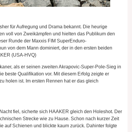
bisher für Aufregung und Drama bekannt. Die heurige
en voll von Zweikämpfen und hielten das Publikum den
eser Runde der Maxxis FIM SuperEnduro-
nun von dem Mann dominiert, der in den ersten beiden
HAAKER (USA-HVQ)
kaner, als er seinen zweiten Akrapovic-Super-Pole-Sieg in
e beste Qualifikation vor. Mit diesem Erfolg zeigte er
u holen ist. Im ersten Rennen hat er das gleich
 Nacht fiel, sicherte sich HAAKER gleich den Holeshot. Der
technischen Strecke wie zu Hause. Schon nach kurzer Zeit
wie auf Schienen und blickte kaum zurück. Dahinter folgte