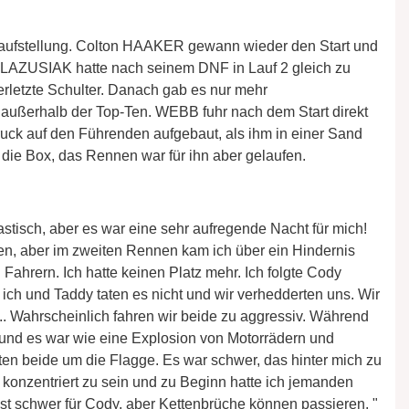
rtaufstellung. Colton HAAKER gewann wieder den Start und
 BLAZUSIAK hatte nach seinem DNF in Lauf 2 gleich zu
erletzte Schulter. Danach gab es nur mehr
außerhalb der Top-Ten. WEBB fuhr nach dem Start direkt
uck auf den Führenden aufgebaut, als ihm in einer Sand
in die Box, das Rennen war für ihn aber gelaufen.
tisch, aber es war eine sehr aufregende Nacht für mich!
n, aber im zweiten Rennen kam ich über ein Hindernis
Fahrern. Ich hatte keinen Platz mehr. Ich folgte Cody
 ich und Taddy taten es nicht und wir verhedderten uns. Wir
. Wahrscheinlich fahren wir beide zu aggressiv. Während
und es war wie eine Explosion von Motorrädern und
ten beide um die Flagge. Es war schwer, das hinter mich zu
3 konzentriert zu sein und zu Beginn hatte ich jemanden
s ist schwer für Cody, aber Kettenbrüche können passieren. "