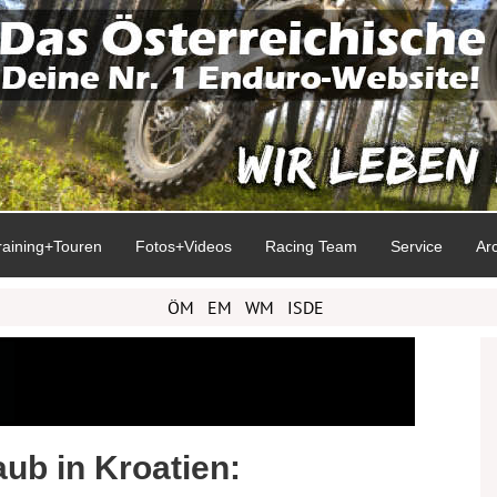
raining+Touren
Fotos+Videos
Racing Team
Service
Ar
ÖM
EM
WM
ISDE
ub in Kroatien: