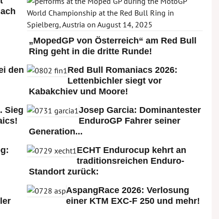
t
nach
„MopedGP von Österreich“ am Red Bull
Ring geht in die dritte Runde!
ei den
Red Bull Romaniacs 2026:
:
Lettenbichler siegt vor
Kabakchiev und Moore!
. Sieg
Josep Garcia: Dominantester
ics!
EnduroGP Fahrer seiner
Generation...
g:
ECHT Endurocup kehrt an
traditionsreichen Enduro-
Standort zurück:
AspangRace 2026: Verlosung
ler
einer KTM EXC-F 250 und mehr!