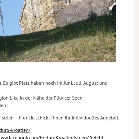
. Es gibt Platz haben noch im Juni, Juli, August und
ion Lika in der Nähe der Plitvicer Seen.
den!
strien – Floricic schickt Ihnen ihr individuelles Angebot.
duro-kroatien/
www.facebook.com/EnduroKroatienIstrien/?ref=hl