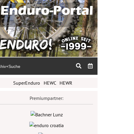
chiv+Suche
SuperEnduro
HEWC
HEWR
Premiumpartner: