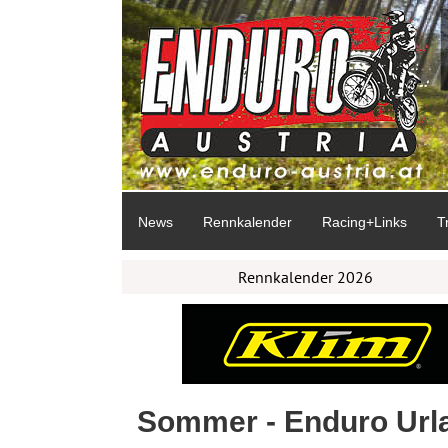
News
Rennkalender
Racing+Links
T
Rennkalender 2026
Sommer - Enduro Urla