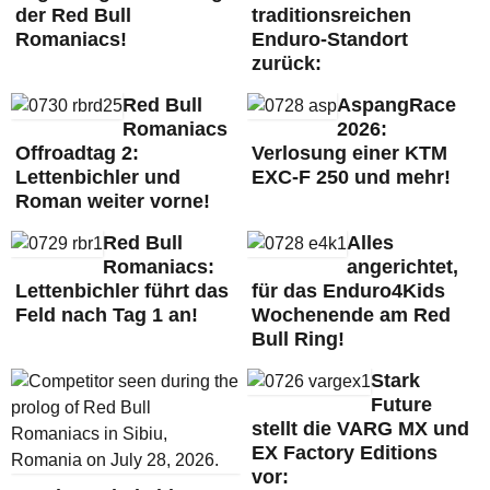
der Red Bull
traditionsreichen
Romaniacs!
Enduro-Standort
zurück:
Red Bull
AspangRace
Romaniacs
2026:
Offroadtag 2:
Verlosung einer KTM
Lettenbichler und
EXC-F 250 und mehr!
Roman weiter vorne!
Red Bull
Alles
Romaniacs:
angerichtet,
Lettenbichler führt das
für das Enduro4Kids
Feld nach Tag 1 an!
Wochenende am Red
Bull Ring!
Stark
Future
stellt die VARG MX und
EX Factory Editions
vor: