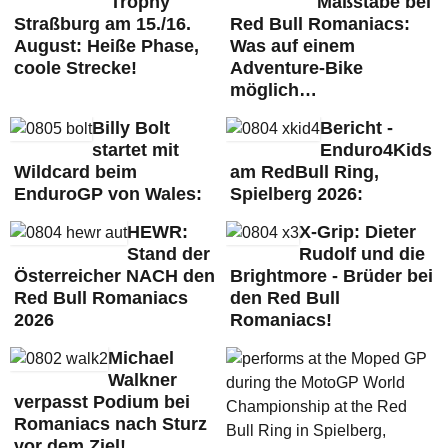
Trophy
Maßstäbe bei
Straßburg am 15./16.
Red Bull Romaniacs:
August: Heiße Phase,
Was auf einem
coole Strecke!
Adventure-Bike
möglich…
Billy Bolt
Bericht -
startet mit
Enduro4Kids
Wildcard beim
am RedBull Ring,
EnduroGP von Wales:
Spielberg 2026:
HEWR:
X-Grip: Dieter
Stand der
Rudolf und die
Österreicher NACH den
Brightmore - Brüder bei
Red Bull Romaniacs
den Red Bull
2026
Romaniacs!
Michael
Walkner
verpasst Podium bei
Romaniacs nach Sturz
vor dem Ziel!