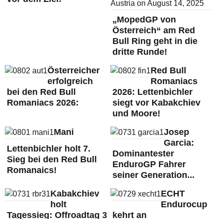
„MopedGP von
Österreich“ am Red
Bull Ring geht in die
dritte Runde!
Österreicher
Red Bull
erfolgreich
Romaniacs
bei den Red Bull
2026: Lettenbichler
Romaniacs 2026:
siegt vor Kabakchiev
und Moore!
Mani
Josep
Garcia:
Lettenbichler holt 7.
Dominantester
Sieg bei den Red Bull
EnduroGP Fahrer
Romanaics!
seiner Generation...
Kabakchiev
ECHT
holt
Endurocup
Tagessieg: Offroadtag 3
kehrt an