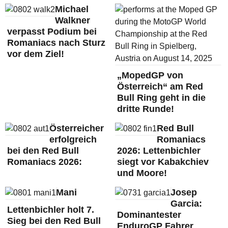
Michael
Walkner
verpasst Podium bei
Romaniacs nach Sturz
vor dem Ziel!
„MopedGP von
Österreich“ am Red
Bull Ring geht in die
dritte Runde!
Österreicher
Red Bull
erfolgreich
Romaniacs
bei den Red Bull
2026: Lettenbichler
Romaniacs 2026:
siegt vor Kabakchiev
und Moore!
Mani
Josep
Garcia:
Lettenbichler holt 7.
Dominantester
Sieg bei den Red Bull
EnduroGP Fahrer