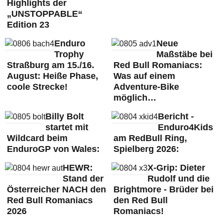
Highlights der
„UNSTOPPABLE“
Edition 23
Enduro
Neue
Trophy
Maßstäbe bei
Straßburg am 15./16.
Red Bull Romaniacs:
August: Heiße Phase,
Was auf einem
coole Strecke!
Adventure-Bike
möglich…
Billy Bolt
Bericht -
startet mit
Enduro4Kids
Wildcard beim
am RedBull Ring,
EnduroGP von Wales:
Spielberg 2026:
HEWR:
X-Grip: Dieter
Stand der
Rudolf und die
Österreicher NACH den
Brightmore - Brüder bei
Red Bull Romaniacs
den Red Bull
2026
Romaniacs!