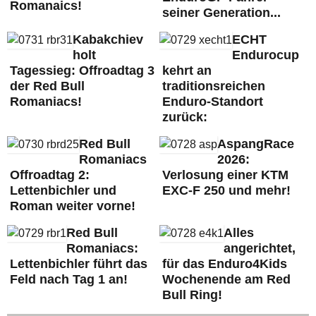
Romanaics!
seiner Generation...
Kabakchiev
ECHT
holt
Endurocup
Tagessieg: Offroadtag 3
kehrt an
der Red Bull
traditionsreichen
Romaniacs!
Enduro-Standort
zurück:
Red Bull
AspangRace
Romaniacs
2026:
Offroadtag 2:
Verlosung einer KTM
Lettenbichler und
EXC-F 250 und mehr!
Roman weiter vorne!
Red Bull
Alles
Romaniacs:
angerichtet,
Lettenbichler führt das
für das Enduro4Kids
Feld nach Tag 1 an!
Wochenende am Red
Bull Ring!