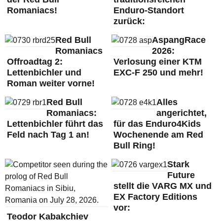
Romaniacs!
Enduro-Standort
zurück:
Red Bull
AspangRace
Romaniacs
2026:
Offroadtag 2:
Verlosung einer KTM
Lettenbichler und
EXC-F 250 und mehr!
Roman weiter vorne!
Red Bull
Alles
Romaniacs:
angerichtet,
Lettenbichler führt das
für das Enduro4Kids
Feld nach Tag 1 an!
Wochenende am Red
Bull Ring!
Stark
Future
stellt die VARG MX und
EX Factory Editions
vor:
Teodor Kabakchiev