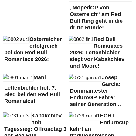
„MopedGP von
Österreich“ am Red
Bull Ring geht in die
dritte Runde!
Österreicher
Red Bull
erfolgreich
Romaniacs
bei den Red Bull
2026: Lettenbichler
Romaniacs 2026:
siegt vor Kabakchiev
und Moore!
Mani
Josep
Garcia:
Lettenbichler holt 7.
Dominantester
Sieg bei den Red Bull
EnduroGP Fahrer
Romanaics!
seiner Generation...
Kabakchiev
ECHT
holt
Endurocup
Tagessieg: Offroadtag 3
kehrt an
der Red Bull
traditionsreichen