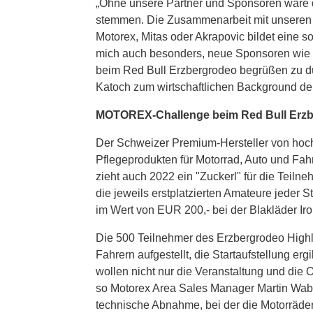
„Ohne unsere Partner und Sponsoren wäre d
stemmen. Die Zusammenarbeit mit unseren l
Motorex, Mitas oder Akrapovic bildet eine so
mich auch besonders, neue Sponsoren wie 
beim Red Bull Erzbergrodeo begrüßen zu dü
Katoch zum wirtschaftlichen Background der
MOTOREX-Challenge beim Red Bull Erzbe
Der Schweizer Premium-Hersteller von hoch
Pflegeprodukten für Motorrad, Auto und Fah
zieht auch 2022 ein "Zuckerl" für die Teil
die jeweils erstplatzierten Amateure jeder
im Wert von EUR 200,- bei der Blakläder I
Die 500 Teilnehmer des Erzbergrodeo Highl
Fahrern aufgestellt, die Startaufstellung erg
wollen nicht nur die Veranstaltung und die 
so Motorex Area Sales Manager Martin Wabne
technische Abnahme, bei der die Motorräder 