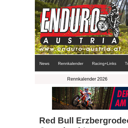
News
Rennkalender
Racing+Links
T
Rennkalender 2026
Red Bull Erzbergrodeo