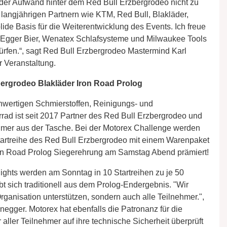
er Aufwand hinter dem Red Bull Erzbergrodeo nicht zu
angjährigen Partnern wie KTM, Red Bull, Blakläder,
lide Basis für die Weiterentwicklung des Events. Ich freue
Egger Bier, Wenatex Schlafsysteme und Milwaukee Tools
rfen.“, sagt Red Bull Erzbergrodeo Mastermind Karl
 Veranstaltung.
rgrodeo Blakläder Iron Road Prolog
wertigen Schmierstoffen, Reinigungs- und
rrad ist seit 2017 Partner des Red Bull Erzbergrodeo und
nehmer aus der Tasche. Bei der Motorex Challenge werden
 Startreihe des Red Bull Erzbergrodeo mit einem Warenpaket
ron Road Prolog Siegerehrung am Samstag Abend prämiert!
ights werden am Sonntag in 10 Startreihen zu je 50
ibt sich traditionell aus dem Prolog-Endergebnis. "Wir
Organisation unterstützen, sondern auch alle Teilnehmer.",
gger. Motorex hat ebenfalls die Patronanz für die
aller Teilnehmer auf ihre technische Sicherheit überprüft