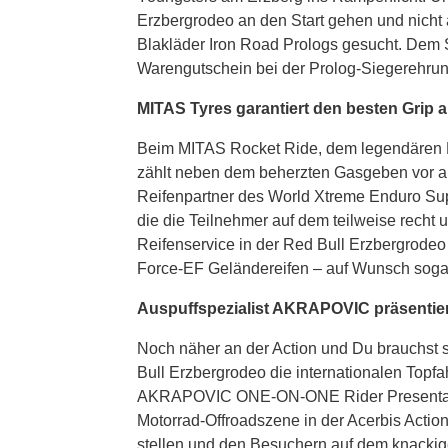
Erzbergrodeo an den Start gehen und nicht ä
Blakläder Iron Road Prologs gesucht. Dem 
Warengutschein bei der Prolog-Siegerehr
MITAS Tyres garantiert den besten Grip 
Beim MITAS Rocket Ride, dem legendären 
zählt neben dem beherzten Gasgeben vor alle
Reifenpartner des World Xtreme Enduro Supr
die die Teilnehmer auf dem teilweise recht 
Reifenservice in der Red Bull Erzbergrodeo
Force-EF Geländereifen – auf Wunsch soga
Auspuffspezialist AKRAPOVIC präsentier
Noch näher an der Action und Du brauchst s
Bull Erzbergrodeo die internationalen Top
AKRAPOVIC ONE-ON-ONE Rider Presentatio
Motorrad-Offroadszene in der Acerbis Acti
stellen und den Besuchern auf dem knackige