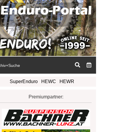
chiv+Suche
SuperEnduro
HEWC
HEWR
Premiumpartner: