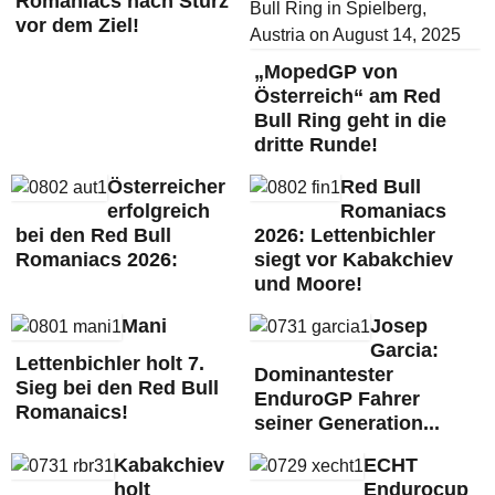
Romaniacs nach Sturz
vor dem Ziel!
„MopedGP von
Österreich“ am Red
Bull Ring geht in die
dritte Runde!
Österreicher
Red Bull
erfolgreich
Romaniacs
bei den Red Bull
2026: Lettenbichler
Romaniacs 2026:
siegt vor Kabakchiev
und Moore!
Mani
Josep
Garcia:
Lettenbichler holt 7.
Dominantester
Sieg bei den Red Bull
EnduroGP Fahrer
Romanaics!
seiner Generation...
Kabakchiev
ECHT
holt
Endurocup