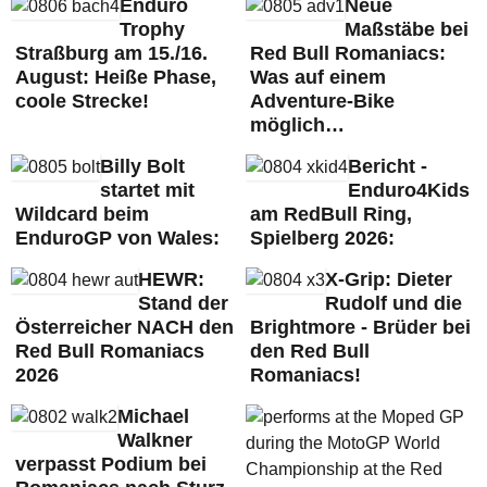
Enduro
Neue
Trophy
Maßstäbe bei
Straßburg am 15./16.
Red Bull Romaniacs:
August: Heiße Phase,
Was auf einem
coole Strecke!
Adventure-Bike
möglich…
Billy Bolt
Bericht -
startet mit
Enduro4Kids
Wildcard beim
am RedBull Ring,
EnduroGP von Wales:
Spielberg 2026:
HEWR:
X-Grip: Dieter
Stand der
Rudolf und die
Österreicher NACH den
Brightmore - Brüder bei
Red Bull Romaniacs
den Red Bull
2026
Romaniacs!
Michael
Walkner
verpasst Podium bei