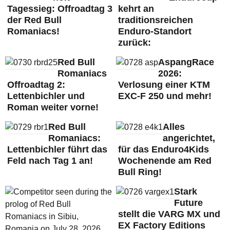
Tagessieg: Offroadtag 3
kehrt an
der Red Bull
traditionsreichen
Romaniacs!
Enduro-Standort
zurück:
Red Bull
AspangRace
Romaniacs
2026:
Offroadtag 2:
Verlosung einer KTM
Lettenbichler und
EXC-F 250 und mehr!
Roman weiter vorne!
Red Bull
Alles
Romaniacs:
angerichtet,
Lettenbichler führt das
für das Enduro4Kids
Feld nach Tag 1 an!
Wochenende am Red
Bull Ring!
Stark
Future
stellt die VARG MX und
EX Factory Editions