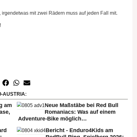
, irgendetwas mit zwei Rädern muss auf jeden Fall mit.
!
-AUSTRIA:
rg am
Neue Maßstäbe bei Red Bull
ase,
Romaniacs: Was auf einem
Adventure-Bike möglich…
ard
Bericht - Enduro4Kids am
:
RedBull Ring, Spielberg 2026: