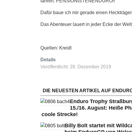
fahren. PENSIONISTENENDURO!!
Dafür baue ich mir gerade einen Heckträger
Das Abenteuer lauert in jeder Ecke der Welt
Quellen: Kreidl
Details
Veröffentlicht: 28. Dezember 2019
DIE NEUESTEN ARTIKEL AUF ENDURO
Enduro Trophy Straßbu
15./16. August: Heiße Ph
coole Strecke!
Billy Bolt startet mit Wildc
beim EnduroGP von Wales