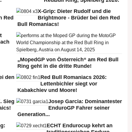
X-Grip: Dieter Rudolf und die
n Red
Brightmore - Brüder bei den Red
Bull Romaniacs!
t
nach
„MopedGP von Österreich“ am Red Bull
Ring geht in die dritte Runde!
ei den
Red Bull Romaniacs 2026:
:
Lettenbichler siegt vor
Kabakchiev und Moore!
. Sieg
Josep Garcia: Dominantester
aics!
EnduroGP Fahrer seiner
Generation...
g:
ECHT Endurocup kehrt an
traditionsreichen Enduro-