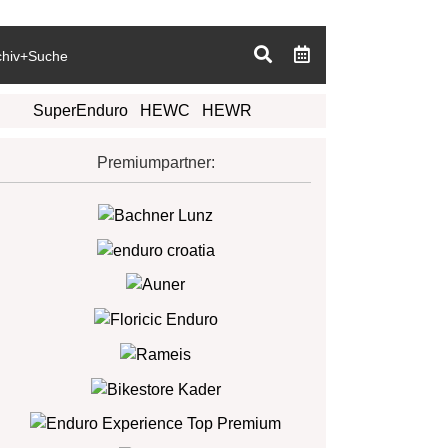
chiv+Suche
SuperEnduro
HEWC
HEWR
Premiumpartner: