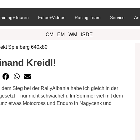
raining+Touren
Fotos+Videos
Racing Team
Service
Ar
ÖM
EM
WM
ISDE
inand Kreidl!
 dem Sieg bei der RallyAlbania habe ich gleich in der
gesetzt – nur nicht schwächeln. Im Sommer viel mit dem
 Lunz etwas Motocross und Enduro in Nagycenk und